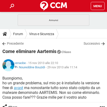
MENU
HOME
COVID-19
GAMING
GUIDE
Forum
Virus e Sicurezza
INTRATTENIMENTO
ANDROID
COVID-19
GAMING
DOWNLOAD
Precedente
Successivo
iOS
WINDOWS 10
INTRATTENIMENTO
ANDROID
Come eliminare Aartemis
INSTAGRAM
COVID-19
WHATSAPP
GAMING
Chiuso
FORUM
iOS
WINDOWS 10
TIKTOK
INTRATTENIMENTO
FACEBOOK
ANDROID
venaobe
- 15 nov 2013 alle 22:10
INSTAGRAM
COVID-19
WHATSAPP
GAMING
GLOSSARIO
Noureddine Bouzidi
-
29 nov 2013 alle 11:14
HARDWARE
iOS
WINDOWS 10
TIKTOK
INTRATTENIMENTO
FACEBOOK
ANDROID
INSTAGRAM
COVID-19
WHATSAPP
GAMING
Buongiorno,
HARDWARE
iOS
WINDOWS 10
ho un grande problema, sul mio pc è installato la versione
TIKTOK
INTRATTENIMENTO
FACEBOOK
ANDROID
free di
avast
ma nonostante tutto sono stato colpito da un
INSTAGRAM
WHATSAPP
malware denominato AARTEMIS. Non so come eliminarlo.
HARDWARE
iOS
WINDOWS 10
TIKTOK
FACEBOOK
Cosa posso fare??? Grazie mille per il vostro aiuto
INSTAGRAM
WHATSAPP
HARDWARE