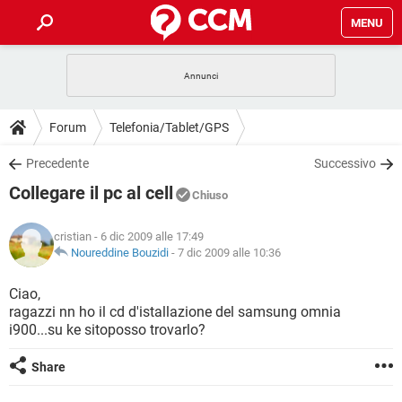
MENU
HOME
COVID-19
GAMING
GUIDE
Forum
Telefonia/Tablet/GPS
INTRATTENIMENTO
ANDROID
COVID-19
GAMING
DOWNLOAD
Precedente
Successivo
iOS
WINDOWS 10
INTRATTENIMENTO
ANDROID
Collegare il pc al cell
INSTAGRAM
COVID-19
WHATSAPP
GAMING
Chiuso
FORUM
iOS
WINDOWS 10
TIKTOK
INTRATTENIMENTO
FACEBOOK
ANDROID
cristian
- 6 dic 2009 alle 17:49
INSTAGRAM
COVID-19
WHATSAPP
GAMING
GLOSSARIO
Noureddine Bouzidi
-
7 dic 2009 alle 10:36
HARDWARE
iOS
WINDOWS 10
TIKTOK
INTRATTENIMENTO
FACEBOOK
ANDROID
INSTAGRAM
COVID-19
WHATSAPP
GAMING
Ciao,
HARDWARE
iOS
WINDOWS 10
ragazzi nn ho il cd d'istallazione del samsung omnia
TIKTOK
INTRATTENIMENTO
FACEBOOK
ANDROID
i900...su ke sitoposso trovarlo?
INSTAGRAM
WHATSAPP
HARDWARE
iOS
WINDOWS 10
TIKTOK
FACEBOOK
Share
INSTAGRAM
WHATSAPP
HARDWARE