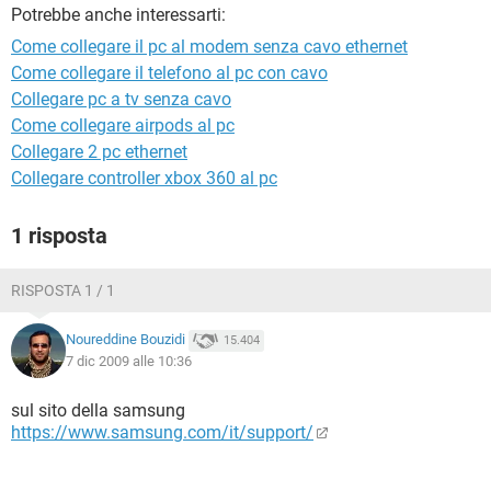
TIKTOK
FACEBOOK
Potrebbe anche interessarti:
Come collegare il pc al modem senza cavo ethernet
HARDWARE
Come collegare il telefono al pc con cavo
Collegare pc a tv senza cavo
Come collegare airpods al pc
Collegare 2 pc ethernet
Collegare controller xbox 360 al pc
1 risposta
RISPOSTA 1 / 1
Noureddine Bouzidi
15.404
7 dic 2009 alle 10:36
sul sito della samsung
https://www.samsung.com/it/support/