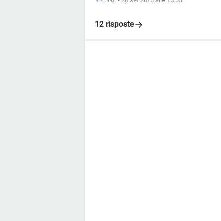
n00r
-
28 set 2016 alle 15:33
12 risposte