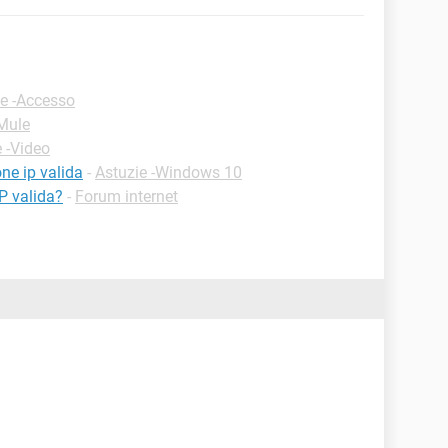
ie -Accesso
eMule
 -Video
ne ip valida
-
Astuzie -Windows 10
P valida?
-
Forum internet