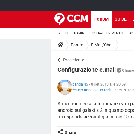
FORUM
GUIDE
COVID-19
GAMING
INTRATTENIMENTO
AN
Forum
E-Mail/Chat
Precedente
Configurazione e.mail
Chiuso
panda 45
- 8 set 2013 alle 20:59
Noureddine Bouzidi
-
9 set 2013 a
Amici non riesco a terminare i vari p
android sul galaxi s 2,in quanto dop
mi risponde account gia in uso.Come
Share