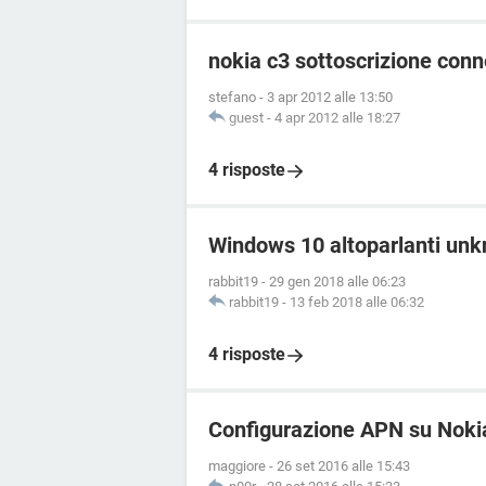
nokia c3 sottoscrizione conn
stefano
-
3 apr 2012 alle 13:50
guest
-
4 apr 2012 alle 18:27
4 risposte
Windows 10 altoparlanti un
rabbit19
-
29 gen 2018 alle 06:23
rabbit19
-
13 feb 2018 alle 06:32
4 risposte
Configurazione APN su Noki
maggiore
-
26 set 2016 alle 15:43