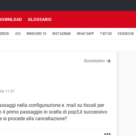
DOWNLOAD
GLOSSARIO
DROID
iOS
WINDOWS 10
INSTAGRAM
WHATSAPP
TIKTOK
FACEBOOK
Successivo
lle 11:57
assaggi nella configurazione e .mail su tiscali per
o il primo passaggio in scelta di pop3,il successivo
 si procede alla cancellazione?