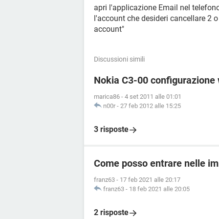
apri l'applicazione Email nel telefono
l'account che desideri cancellare 2 o
account"
Discussioni simili
Nokia C3-00 configurazione
marica86
-
4 set 2011 alle 01:01
n00r
-
27 feb 2012 alle 15:25
3 risposte
Come posso entrare nelle im
franz63
-
17 feb 2021 alle 20:17
franz63
-
18 feb 2021 alle 20:05
2 risposte