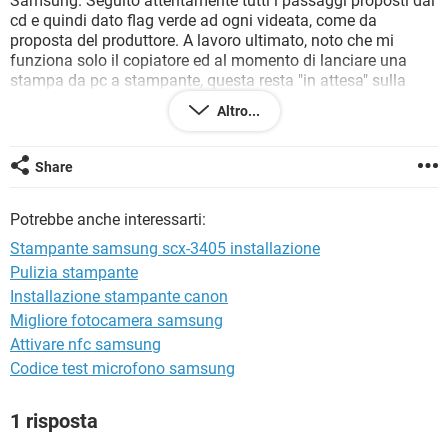
Samsung. Seguito attentamente tutti i passaggi proposti dal
TIKTOK
FACEBOOK
cd e quindi dato flag verde ad ogni videata, come da
proposta del produttore. A lavoro ultimato, noto che mi
HARDWARE
funziona solo il copiatore ed al momento di lanciare una
stampa da pc a stampante, questa resta "in attesa" sulla
barra di stato del monitor. Cosa ho sbagliato? Per cortesia
Altro...
mi potete aiutare a configurare in modo corretto, passo-
passo? Non sono espertissima in informatica.... sono un pò
fai da te. Attendo Vs. cortese risposta a stretto giro.
Share
Grazie
Flavietta
Potrebbe anche interessarti:
Stampante samsung scx-3405 installazione
Pulizia stampante
Installazione stampante canon
Migliore fotocamera samsung
Attivare nfc samsung
Codice test microfono samsung
1 risposta