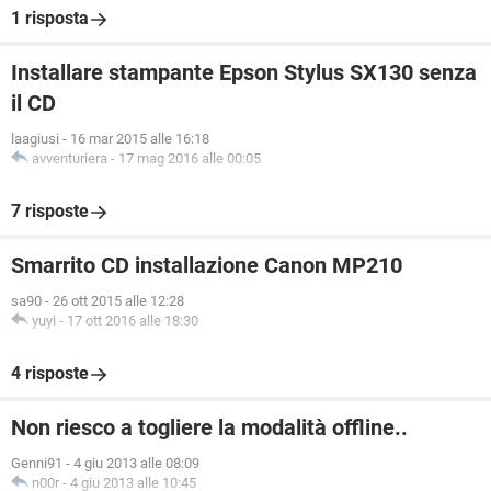
1 risposta
Installare stampante Epson Stylus SX130 senza
il CD
laagiusi
-
16 mar 2015 alle 16:18
avventuriera
-
17 mag 2016 alle 00:05
7 risposte
Smarrito CD installazione Canon MP210
sa90
-
26 ott 2015 alle 12:28
yuyi
-
17 ott 2016 alle 18:30
4 risposte
Non riesco a togliere la modalità offline..
Genni91
-
4 giu 2013 alle 08:09
n00r
-
4 giu 2013 alle 10:45