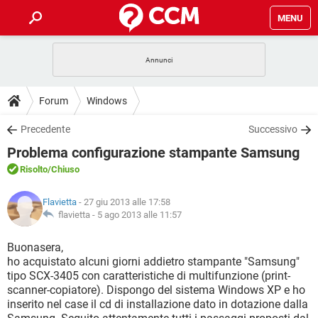
MENU
HOME
COVID-19
GAMING
GUIDE
Forum
Windows
INTRATTENIMENTO
ANDROID
COVID-19
GAMING
DOWNLOAD
Precedente
Successivo
iOS
WINDOWS 10
INTRATTENIMENTO
ANDROID
Problema configurazione stampante Samsung
INSTAGRAM
COVID-19
WHATSAPP
GAMING
FORUM
iOS
WINDOWS 10
Risolto
/Chiuso
TIKTOK
INTRATTENIMENTO
FACEBOOK
ANDROID
INSTAGRAM
COVID-19
WHATSAPP
GAMING
GLOSSARIO
HARDWARE
iOS
Flavietta
- 27 giu 2013 alle 17:58
WINDOWS 10
TIKTOK
INTRATTENIMENTO
FACEBOOK
ANDROID
flavietta -
5 ago 2013 alle 11:57
INSTAGRAM
COVID-19
WHATSAPP
GAMING
HARDWARE
iOS
WINDOWS 10
Buonasera,
TIKTOK
INTRATTENIMENTO
FACEBOOK
ANDROID
ho acquistato alcuni giorni addietro stampante "Samsung"
INSTAGRAM
WHATSAPP
tipo SCX-3405 con caratteristiche di multifunzione (print-
HARDWARE
iOS
WINDOWS 10
TIKTOK
FACEBOOK
scanner-copiatore). Dispongo del sistema Windows XP e ho
INSTAGRAM
WHATSAPP
inserito nel case il cd di installazione dato in dotazione dalla
HARDWARE