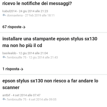
ricevo le notifiche dei messaggi?
kabul2014
-
24 giu 2014 alle 21:23
donnaelena
-
27 feb 2019 alle 18:11
67 risposte
installare una stampante epson stylus sx130
ma non ho più il cd
basilealdo
-
12 giu 2014 alle 21:04
l'embrouille 75
-
12 giu 2014 alle 21:43
1 risposta
epson stylus sx130 non riesco a far andare lo
scanner
antbif
-
4 set 2014 alle 07:47
l'embrouille 75
-
4 set 2014 alle 09:05