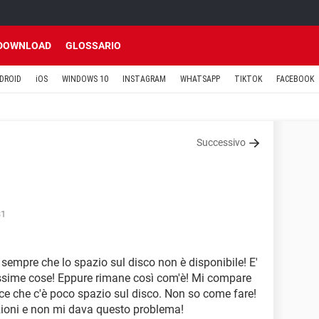
DOWNLOAD
GLOSSARIO
DROID
iOS
WINDOWS 10
INSTAGRAM
WHATSAPP
TIKTOK
FACEBOOK
Successivo
31
sempre che lo spazio sul disco non è disponibile! E'
tissime cose! Eppure rimane così com'è! Mi compare
e che c'è poco spazio sul disco. Non so come fare!
zioni e non mi dava questo problema!