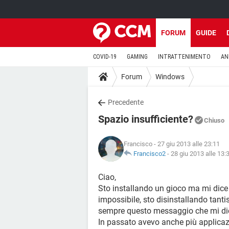
FORUM
GUIDE
COVID-19
GAMING
INTRATTENIMENTO
AN
Forum
Windows
Precedente
Spazio insufficiente?
Chiuso
Francisco
- 27 giu 2013 alle 23:11
Francisco2
-
28 giu 2013 alle 13:
Ciao,
Sto installando un gioco ma mi dice 
impossibile, sto disinstallando tan
sempre questo messaggio che mi dic
In passato avevo anche più applica