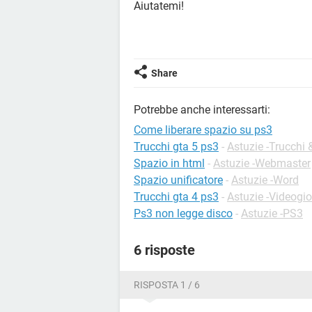
Aiutatemi!
Share
Potrebbe anche interessarti:
Come liberare spazio su ps3
Trucchi gta 5 ps3
-
Astuzie -Trucchi
Spazio in html
-
Astuzie -Webmaster
Spazio unificatore
-
Astuzie -Word
Trucchi gta 4 ps3
-
Astuzie -Videogio
Ps3 non legge disco
-
Astuzie -PS3
6 risposte
RISPOSTA 1 / 6