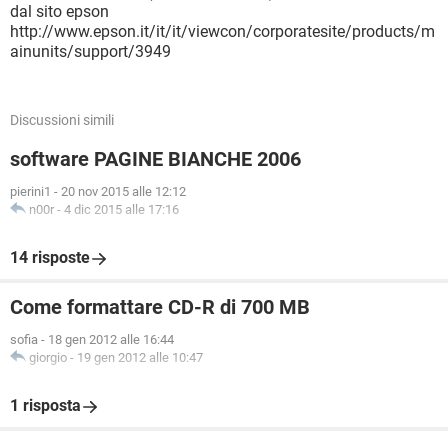
dal sito epson
http://www.epson.it/it/it/viewcon/corporatesite/products/m
ainunits/support/3949
Discussioni simili
software PAGINE BIANCHE 2006
pierini1
-
20 nov 2015 alle 12:12
n00r
-
4 dic 2015 alle 17:16
14 risposte
Come formattare CD-R di 700 MB
sofia
-
18 gen 2012 alle 16:44
giorgio
-
19 gen 2012 alle 10:47
1 risposta