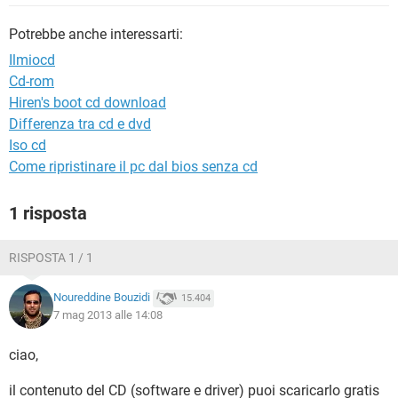
TIKTOK
FACEBOOK
Potrebbe anche interessarti:
HARDWARE
Ilmiocd
Cd-rom
Hiren's boot cd download
Differenza tra cd e dvd
Iso cd
Come ripristinare il pc dal bios senza cd
1 risposta
RISPOSTA 1 / 1
Noureddine Bouzidi
15.404
7 mag 2013 alle 14:08
ciao,
il contenuto del CD (software e driver) puoi scaricarlo gratis