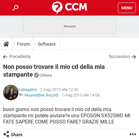
MENU
HOME
COVID-19
GAMING
GUIDE
Forum
Software
INTRATTENIMENTO
ANDROID
COVID-19
GAMING
DOWNLOAD
Precedente
Successivo
iOS
WINDOWS 10
INTRATTENIMENTO
ANDROID
Non posso trovare il mio cd della mia
INSTAGRAM
COVID-19
WHATSAPP
GAMING
FORUM
iOS
WINDOWS 10
stampante
Chiuso
TIKTOK
INTRATTENIMENTO
FACEBOOK
ANDROID
INSTAGRAM
COVID-19
WHATSAPP
GAMING
GLOSSARIO
HARDWARE
iOS
WINDOWS 10
katiagalno
- 2 mag 2013 alle 12:42
TIKTOK
INTRATTENIMENTO
FACEBOOK
ANDROID
Noureddine Bouzidi
-
7 mag 2013 alle 14:08
INSTAGRAM
COVID-19
WHATSAPP
GAMING
HARDWARE
iOS
WINDOWS 10
buon giorno non posso trovare il mio cd della mia
TIKTOK
INTRATTENIMENTO
FACEBOOK
ANDROID
INSTAGRAM
WHATSAPP
stampante mi potete aiutare?e una EPOSON SX525WD MI
HARDWARE
iOS
WINDOWS 10
FATE SAPERE COME POSSO FARE? GRAZIE MILLE
TIKTOK
FACEBOOK
INSTAGRAM
WHATSAPP
Share
HARDWARE