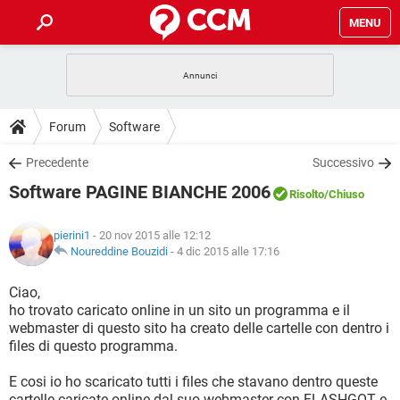
MENU
HOME
COVID-19
GAMING
GUIDE
Forum
Software
INTRATTENIMENTO
ANDROID
COVID-19
GAMING
DOWNLOAD
Precedente
Successivo
iOS
WINDOWS 10
INTRATTENIMENTO
ANDROID
Software PAGINE BIANCHE 2006
INSTAGRAM
COVID-19
WHATSAPP
GAMING
Risolto
/Chiuso
FORUM
iOS
WINDOWS 10
TIKTOK
INTRATTENIMENTO
FACEBOOK
ANDROID
pierini1
- 20 nov 2015 alle 12:12
INSTAGRAM
COVID-19
WHATSAPP
GAMING
GLOSSARIO
Noureddine Bouzidi
-
4 dic 2015 alle 17:16
HARDWARE
iOS
WINDOWS 10
TIKTOK
INTRATTENIMENTO
FACEBOOK
ANDROID
INSTAGRAM
COVID-19
WHATSAPP
GAMING
Ciao,
HARDWARE
iOS
WINDOWS 10
ho trovato caricato online in un sito un programma e il
TIKTOK
INTRATTENIMENTO
FACEBOOK
ANDROID
webmaster di questo sito ha creato delle cartelle con dentro i
INSTAGRAM
WHATSAPP
files di questo programma.
HARDWARE
iOS
WINDOWS 10
TIKTOK
FACEBOOK
INSTAGRAM
WHATSAPP
E cosi io ho scaricato tutti i files che stavano dentro queste
HARDWARE
cartelle caricate online dal suo webmaster con FLASHGOT e