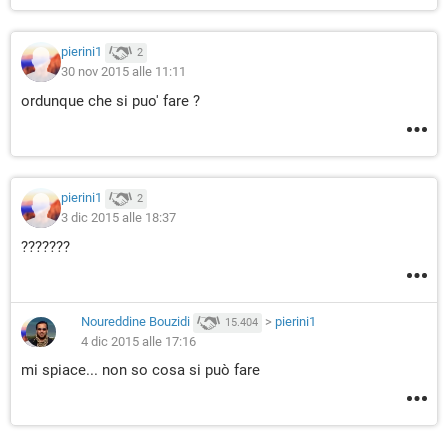
pierini1
2
30 nov 2015 alle 11:11
ordunque che si puo' fare ?
pierini1
2
3 dic 2015 alle 18:37
???????
Noureddine Bouzidi
>
pierini1
15.404
4 dic 2015 alle 17:16
mi spiace... non so cosa si può fare