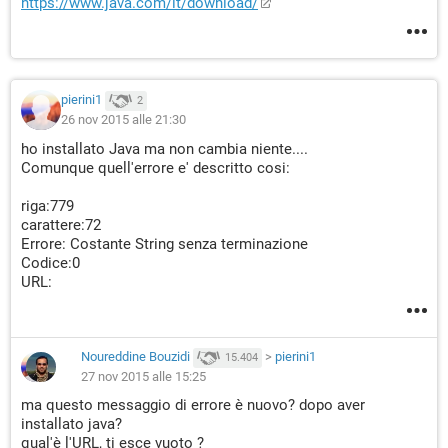
https://www.java.com/it/download/
pierini1
2
26 nov 2015 alle 21:30
ho installato Java ma non cambia niente....
Comunque quell'errore e' descritto cosi:
riga:779
carattere:72
Errore: Costante String senza terminazione
Codice:0
URL:
Noureddine Bouzidi
>
pierini1
15.404
27 nov 2015 alle 15:25
ma questo messaggio di errore è nuovo? dopo aver
installato java?
qual'è l'URL, ti esce vuoto ?