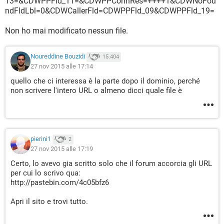
13=&CDWPPFld_11=&CDWPPConnRes=++++1&CDWNoFou
ndFldLbl=0&CDWCallerFld=CDWPPFld_09&CDWPPFld_19=
Non ho mai modificato nessun file.
Noureddine Bouzidi
15.404
27 nov 2015 alle 17:14
quello che ci interessa è la parte dopo il dominio, perché
non scrivere l'intero URL o almeno dicci quale file è
pierini1
2
27 nov 2015 alle 17:19
Certo, lo avevo gia scritto solo che il forum accorcia gli URL
per cui lo scrivo qua:
http://pastebin.com/4c05bfz6
Apri il sito e trovi tutto.