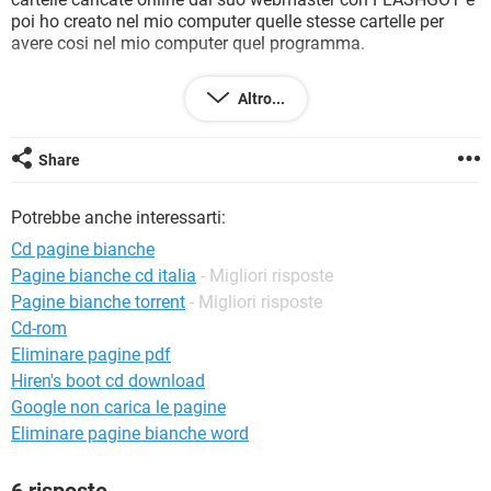
TIKTOK
FACEBOOK
poi ho creato nel mio computer quelle stesse cartelle per
avere cosi nel mio computer quel programma.
HARDWARE
Pero' quando installo il file AUTORUN.BAT, si apre
Altro...
automaticamente una finestra di internet explorer con
questo link:
http://127.0.0.1:1501/sommario.htm
Share
e mi offre la possibilita' di usare il programma da me
Potrebbe anche interessarti:
prelevato pero' il programma anziche' parole e numeri usa
codici errati e senza senso, cioe' questi qui sotto in foto.
Cd pagine bianche
Pagine bianche cd italia
- Migliori risposte
Ma allora come mai il programma funziona male ?
Pagine bianche torrent
- Migliori risposte
Cosa devo fare per prelevarlo meglio ?
Il programma si chiama "PAGINE BIANCHE 2005/2006" e
Cd-rom
dovrebbe essere in formato CD.
Eliminare pagine pdf
Ecco come appare sbagliato il programma:
Hiren's boot cd download
Google non carica le pagine
Eliminare pagine bianche word