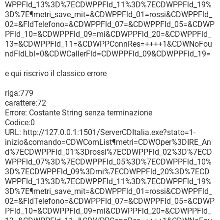
WPPFld_13%3D%7ECDWPPFld_11%3D%7ECDWPPFld_19%
3D%7E¶metri_save_mit=&CDWPPFld_01=rossi&CDWPPFld_
02=&FldTelefono=&CDWPPFld_07=&CDWPPFld_05=&CDWP
PFld_10=&CDWPPFld_09=mi&CDWPPFld_20=&CDWPPFld_
13=&CDWPPFld_11=&CDWPPConnRes=++++1&CDWNoFou
ndFldLbl=0&CDWCallerFld=CDWPPFld_09&CDWPPFld_19=
e qui riscrivo il classico errore
riga:779
carattere:72
Errore: Costante String senza terminazione
Codice:0
URL: http://127.0.0.1:1501/ServerCDItalia.exe?stato=1-
inizio&comando=CDWComList¶metri=CDWOper%3DIRE_An
d%7ECDWPPFld_01%3Drossi%7ECDWPPFld_02%3D%7ECD
WPPFld_07%3D%7ECDWPPFld_05%3D%7ECDWPPFld_10%
3D%7ECDWPPFld_09%3Dmi%7ECDWPPFld_20%3D%7ECD
WPPFld_13%3D%7ECDWPPFld_11%3D%7ECDWPPFld_19%
3D%7E¶metri_save_mit=&CDWPPFld_01=rossi&CDWPPFld_
02=&FldTelefono=&CDWPPFld_07=&CDWPPFld_05=&CDWP
PFld_10=&CDWPPFld_09=mi&CDWPPFld_20=&CDWPPFld_