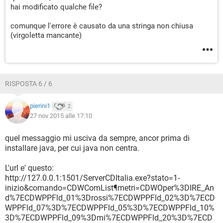
hai modificato qualche file?
comunque l'errore è causato da una stringa non chiusa
(virgoletta mancante)
RISPOSTA 6 / 6
pierini1
2
27 nov 2015 alle 17:10
quel messaggio mi usciva da sempre, ancor prima di
installare java, per cui java non centra.
L'url e' questo:
http://127.0.0.1:1501/ServerCDItalia.exe?stato=1-
inizio&comando=CDWComList¶metri=CDWOper%3DIRE_An
d%7ECDWPPFld_01%3Drossi%7ECDWPPFld_02%3D%7ECD
WPPFld_07%3D%7ECDWPPFld_05%3D%7ECDWPPFld_10%
3D%7ECDWPPFld_09%3Dmi%7ECDWPPFld_20%3D%7ECD