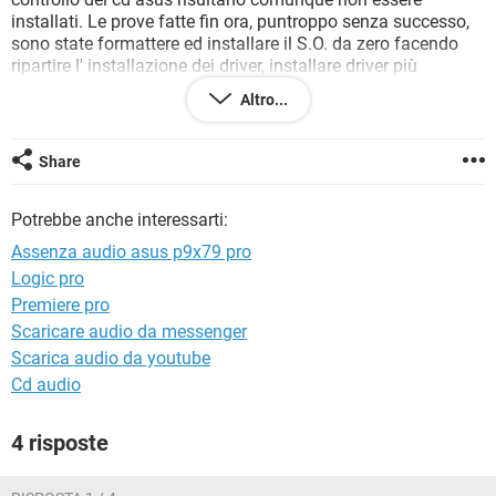
TIKTOK
FACEBOOK
installati. Le prove fatte fin ora, puntroppo senza successo,
sono state formattere ed installare il S.O. da zero facendo
HARDWARE
ripartire l' installazione dei driver, installare driver più
aggiornati sia da sito asus che quello realtek, aggiornare il
Altro...
bios e anche controllare lo stato della voce Audio in quest'
ultimo per vedere se fosse abilitata.
Share
Potrebbe anche interessarti:
Assenza audio asus p9x79 pro
Logic pro
Premiere pro
Scaricare audio da messenger
Scarica audio da youtube
Cd audio
4 risposte