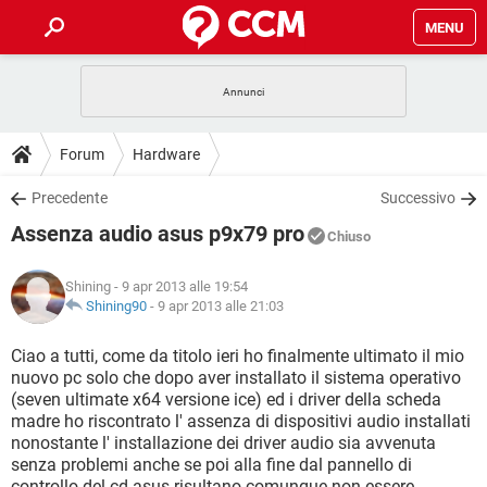
MENU
HOME
COVID-19
GAMING
GUIDE
Forum
Hardware
INTRATTENIMENTO
ANDROID
COVID-19
GAMING
DOWNLOAD
Precedente
Successivo
iOS
WINDOWS 10
INTRATTENIMENTO
ANDROID
Assenza audio asus p9x79 pro
INSTAGRAM
COVID-19
WHATSAPP
GAMING
Chiuso
FORUM
iOS
WINDOWS 10
TIKTOK
INTRATTENIMENTO
FACEBOOK
ANDROID
Shining
- 9 apr 2013 alle 19:54
INSTAGRAM
COVID-19
WHATSAPP
GAMING
GLOSSARIO
Shining90
-
9 apr 2013 alle 21:03
HARDWARE
iOS
WINDOWS 10
TIKTOK
INTRATTENIMENTO
FACEBOOK
ANDROID
INSTAGRAM
COVID-19
WHATSAPP
GAMING
Ciao a tutti, come da titolo ieri ho finalmente ultimato il mio
HARDWARE
iOS
WINDOWS 10
nuovo pc solo che dopo aver installato il sistema operativo
TIKTOK
INTRATTENIMENTO
FACEBOOK
ANDROID
(seven ultimate x64 versione ice) ed i driver della scheda
INSTAGRAM
WHATSAPP
madre ho riscontrato l' assenza di dispositivi audio installati
HARDWARE
iOS
WINDOWS 10
TIKTOK
FACEBOOK
nonostante l' installazione dei driver audio sia avvenuta
INSTAGRAM
WHATSAPP
senza problemi anche se poi alla fine dal pannello di
HARDWARE
controllo del cd asus risultano comunque non essere