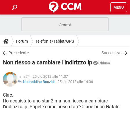
MENU
HOME
COVID-19
GAMING
GUIDE
Forum
Telefonia/Tablet/GPS
INTRATTENIMENTO
ANDROID
COVID-19
GAMING
DOWNLOAD
Precedente
Successivo
iOS
WINDOWS 10
INTRATTENIMENTO
ANDROID
Non riesco a cambiare l'indirizzo ip
INSTAGRAM
COVID-19
WHATSAPP
GAMING
Chiuso
FORUM
iOS
WINDOWS 10
TIKTOK
INTRATTENIMENTO
FACEBOOK
ANDROID
mimi74
- 25 dic 2012 alle 11:07
INSTAGRAM
COVID-19
WHATSAPP
GAMING
GLOSSARIO
Noureddine Bouzidi
-
25 dic 2012 alle 14:06
HARDWARE
iOS
WINDOWS 10
TIKTOK
INTRATTENIMENTO
FACEBOOK
ANDROID
INSTAGRAM
COVID-19
WHATSAPP
GAMING
Ciao,
HARDWARE
iOS
WINDOWS 10
Ho acquistato uno star 2 ma non riesco a cambiare
TIKTOK
INTRATTENIMENTO
FACEBOOK
ANDROID
l'indirizzo ip. Sapete come posso fare?Ciaoe buon Natale.
INSTAGRAM
WHATSAPP
HARDWARE
iOS
WINDOWS 10
TIKTOK
FACEBOOK
INSTAGRAM
WHATSAPP
HARDWARE