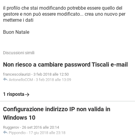
il profilo che stai modificando potrebbe essere quello del
gestore e non può essere modificato... crea uno nuovo per
metterne i dati
Buon Natale
Discussioni simili
Non riesco a cambiare password Tiscali e-mail
francescolaurizi
-
3 feb 2018 alle 12:50
AntonelloCCM
-
3 feb 2018 alle 13:09
1 risposta
Configurazione indirizzo IP non valida in
Windows 10
Ruggerov
-
26 set 2016 alle 20:14
Pippondio
-
17 giu 2018 alle 23:18