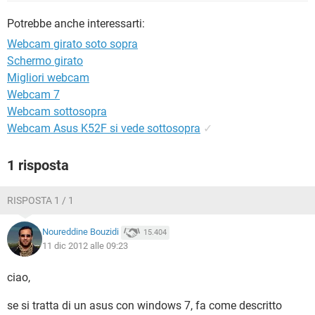
TIKTOK
FACEBOOK
Potrebbe anche interessarti:
HARDWARE
Webcam girato soto sopra
Schermo girato
Migliori webcam
Webcam 7
Webcam sottosopra
Webcam Asus K52F si vede sottosopra
✓
1 risposta
RISPOSTA 1 / 1
Noureddine Bouzidi
15.404
11 dic 2012 alle 09:23
ciao,
se si tratta di un asus con windows 7, fa come descritto