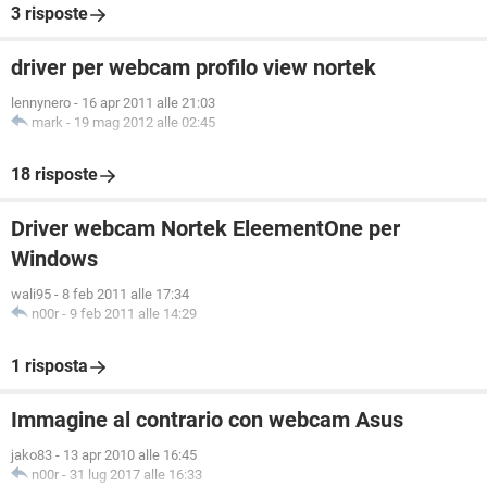
3 risposte
driver per webcam profilo view nortek
lennynero
-
16 apr 2011 alle 21:03
mark
-
19 mag 2012 alle 02:45
18 risposte
Driver webcam Nortek EleementOne per
Windows
wali95
-
8 feb 2011 alle 17:34
n00r
-
9 feb 2011 alle 14:29
1 risposta
Immagine al contrario con webcam Asus
jako83
-
13 apr 2010 alle 16:45
n00r
-
31 lug 2017 alle 16:33