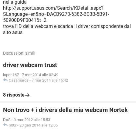
nella guida
http://support.asus.com/Search/KDetail.aspx?
SLanguage=en&no=DACB9270-6382-BC3B-5B91-
50900D9F0041&t=2
trova l'ID della webcam e scarica il driver corrispondente dal
sito asus
Discussioni simili
driver webcam trust
lupen167
-
7 mar 2014 alle 02:49
Casamarce
-
7 mar 2014 alle 16:42
8 risposte
Non trovo + i drivers della mia webcam Nortek
DAS
-
9 mar 2012 alle 15:53
n00r
-
20 gen 2014 alle 12:05