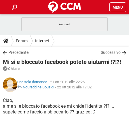
MENU
HOME
COVID-19
GAMING
GUIDE
Forum
Internet
INTRATTENIMENTO
ANDROID
COVID-19
GAMING
DOWNLOAD
Precedente
Successivo
iOS
WINDOWS 10
INTRATTENIMENTO
ANDROID
Mi si e bloccato facebook potete aiutarmi !?!?!
INSTAGRAM
COVID-19
WHATSAPP
GAMING
FORUM
iOS
WINDOWS 10
Chiuso
TIKTOK
INTRATTENIMENTO
FACEBOOK
ANDROID
INSTAGRAM
COVID-19
WHATSAPP
GAMING
GLOSSARIO
HARDWARE
iOS
una sola domanda
- 21 ott 2012 alle 22:26
WINDOWS 10
TIKTOK
INTRATTENIMENTO
FACEBOOK
ANDROID
Noureddine Bouzidi
-
22 ott 2012 alle 17:02
INSTAGRAM
COVID-19
WHATSAPP
GAMING
HARDWARE
iOS
WINDOWS 10
Ciao,
TIKTOK
INTRATTENIMENTO
FACEBOOK
ANDROID
a me si e bloccato facebook ee mi chide l'identita ?!?! ..
INSTAGRAM
WHATSAPP
sapete come faccio a sbloccarlo ?? graziee :D
HARDWARE
iOS
WINDOWS 10
TIKTOK
FACEBOOK
INSTAGRAM
WHATSAPP
HARDWARE