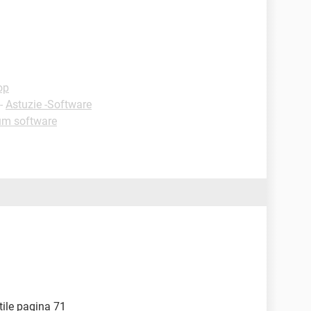
op
-
Astuzie -Software
um software
tile pagina 71