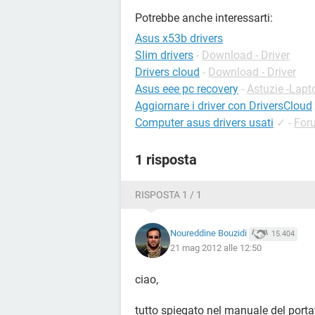
Potrebbe anche interessarti:
Asus x53b drivers
Slim drivers
-
Download - Driver
Drivers cloud
-
Download - Driver
Asus eee pc recovery
-
Astuzie -Lapt
Aggiornare i driver con DriversCloud
Computer asus drivers usati
✓
-
For
1 risposta
RISPOSTA 1 / 1
Noureddine Bouzidi
15.404
21 mag 2012 alle 12:50
ciao,
tutto spiegato nel manuale del porta