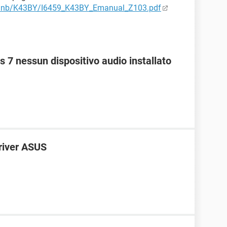
S/nb/K43BY/I6459_K43BY_Emanual_Z103.pdf
 nessun dispositivo audio installato
driver ASUS