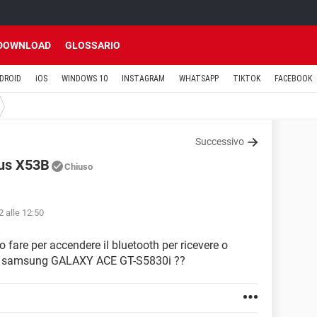
DOWNLOAD
GLOSSARIO
DROID
iOS
WINDOWS 10
INSTAGRAM
WHATSAPP
TIKTOK
FACEBOOK
Successivo
sus X53B
Chiuso
 alle 12:50
fare per accendere il bluetooth per ricevere o
 un samsung GALAXY ACE GT-S5830i ??