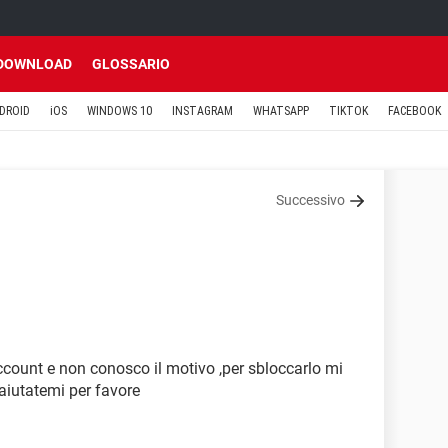
DOWNLOAD
GLOSSARIO
DROID
iOS
WINDOWS 10
INSTAGRAM
WHATSAPP
TIKTOK
FACEBOOK
Successivo
ccount e non conosco il motivo ,per sbloccarlo mi
aiutatemi per favore