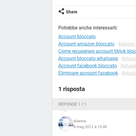
Share
Potrebbe anche interessarti:
Account bloccato
Account amazon bloccato
-
Astuzie 
Come recuperare account tiktok blo
Account bloccato whatsapp
-
Astuzi
Account facebook bloccato
-
Astuzi
Eliminare account facebook
-
Astuzi
1 risposta
RÉPONSE 1 / 1
elianna
8 mag 2012 à 15:48