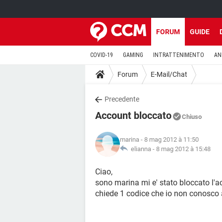
FORUM
GUIDE
COVID-19
GAMING
INTRATTENIMENTO
AN
Forum
E-Mail/Chat
Precedente
Account bloccato
Chiuso
marina
- 8 mag 2012 à 11:50
elianna -
8 mag 2012 à 15:48
Ciao,
sono marina mi e' stato bloccato l'a
chiede 1 codice che io non conosco 