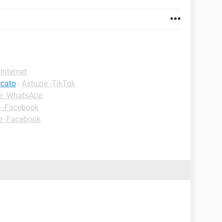
-Internet
ccato
-
Astuzie -TikTok
e -WhatsApp
e -Facebook
e -Facebook