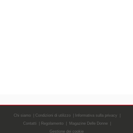
Chi siamo
Condizioni di utilizzo
Informativa sulla privacy
Contatti
Regolamento
Magazine Delle Donne
Gestione dei cookie