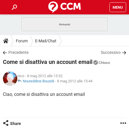
MENU
HOME
COVID-19
GAMING
GUIDE
Forum
E-Mail/Chat
INTRATTENIMENTO
ANDROID
COVID-19
GAMING
DOWNLOAD
Precedente
Successivo
iOS
WINDOWS 10
INTRATTENIMENTO
ANDROID
Come si disattiva un account email
INSTAGRAM
COVID-19
WHATSAPP
GAMING
Chiuso
FORUM
iOS
WINDOWS 10
TIKTOK
INTRATTENIMENTO
FACEBOOK
ANDROID
nico
- 8 mag 2012 alle 15:32
INSTAGRAM
COVID-19
WHATSAPP
GAMING
GLOSSARIO
Noureddine Bouzidi
-
8 mag 2012 alle 15:44
HARDWARE
iOS
WINDOWS 10
TIKTOK
INTRATTENIMENTO
FACEBOOK
ANDROID
INSTAGRAM
COVID-19
WHATSAPP
GAMING
Ciao, come si disattiva un account email
HARDWARE
iOS
WINDOWS 10
TIKTOK
INTRATTENIMENTO
FACEBOOK
ANDROID
INSTAGRAM
WHATSAPP
HARDWARE
iOS
WINDOWS 10
TIKTOK
FACEBOOK
INSTAGRAM
WHATSAPP
Share
HARDWARE