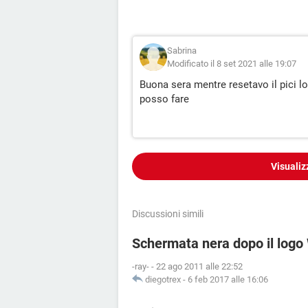
Sabrina
Modificato il 8 set 2021 alle 19:07
Buona sera mentre resetavo il pici lo
posso fare
Visualiz
Discussioni simili
Schermata nera dopo il log
-ray-
-
22 ago 2011 alle 22:52
diegotrex
-
6 feb 2017 alle 16:06