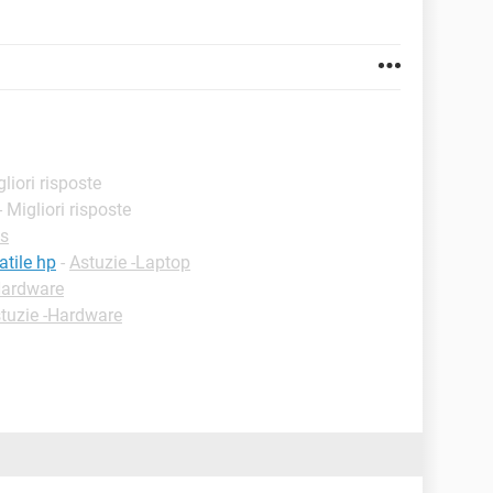
gliori risposte
- Migliori risposte
ws
atile hp
-
Astuzie -Laptop
Hardware
tuzie -Hardware