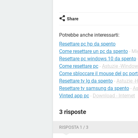
Share
Potrebbe anche interessarti:
Resettare pc hp da spento
Come resettare un pc da spento
- Mi
Resettare pc windows 10 da spento
Come resettare pc
-
Astuzie -Windo
Come sbloccare il mouse del pc port
Resettare tv lg da spento
-
Astuzie -
Resettare tv samsung da spento
-
As
Vinted app pc
-
Download - Internet
3 risposte
RISPOSTA 1 / 3