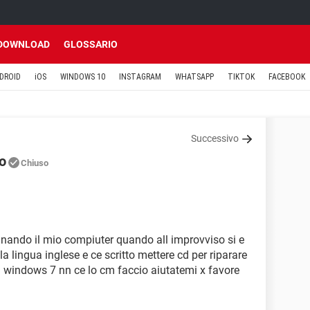
DOWNLOAD
GLOSSARIO
DROID
iOS
WINDOWS 10
INSTAGRAM
WHATSAPP
TIKTOK
FACEBOOK
Successivo
no
Chiuso
tinando il mio compiuter quando all improvviso si e
 lingua inglese e ce scritto mettere cd per riparare
i windows 7 nn ce lo cm faccio aiutatemi x favore