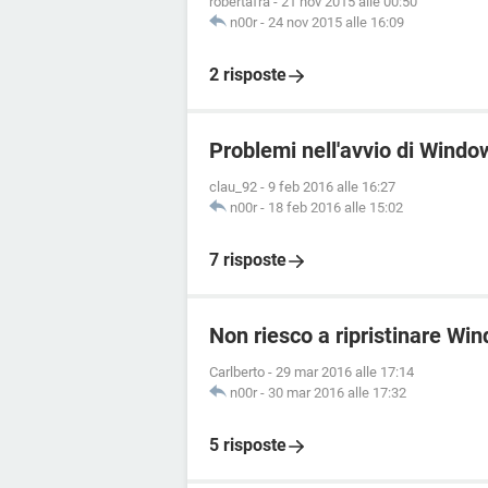
robertafra
-
21 nov 2015 alle 00:50
n00r
-
24 nov 2015 alle 16:09
2 risposte
Problemi nell'avvio di Windo
clau_92
-
9 feb 2016 alle 16:27
n00r
-
18 feb 2016 alle 15:02
7 risposte
Non riesco a ripristinare Wi
Carlberto
-
29 mar 2016 alle 17:14
n00r
-
30 mar 2016 alle 17:32
5 risposte