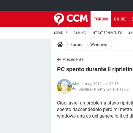
FORUM
GUIDE
COVID-19
GAMING
INTRATTENIMENTO
AN
Forum
Windows
Precedente
PC spento durante il ripristi
roby
- 1 mag 2012 alle 02:18
Sabrina -
8 set 2021 alle 19:06
Ciao, avrei un problema stavo ripris
spento riaccendedolo pero mi mette la
windows una cs del genere io il cd d