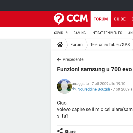
FORUM
GUIDE
COVID-19
GAMING
INTRATTENIMENTO
AN
Forum
Telefonia/Tablet/GPS
Precedente
Funzioni samsung u 700 evo
arraggiato
- 7 ott 2009 alle 19:10
Noureddine Bouzidi
-
7 ott 2009 a
Ciao,
volevo capire se il mio cellulare(sam
si fa?
Share