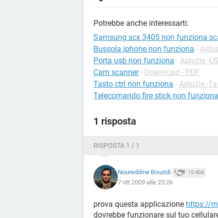
Potrebbe anche interessarti:
Samsung scx 3405 non funziona sc
Bussola iphone non funziona
-
Astuz
Porta usb non funziona
-
Astuzie -U
Cam scanner
-
Download - PDF
Tasto ctrl non funziona
-
Astuzie -Ta
Telecomando fire stick non funzion
1 risposta
RISPOSTA 1 / 1
Noureddine Bouzidi
15.404
7 ott 2009 alle 23:26
prova questa applicazione
https://
dovrebbe funzionare sul tuo cellular