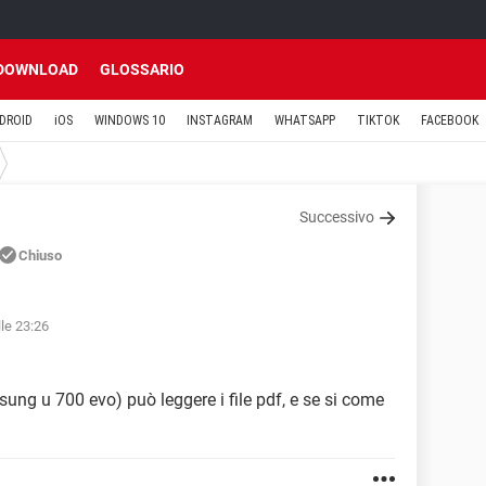
DOWNLOAD
GLOSSARIO
DROID
iOS
WINDOWS 10
INSTAGRAM
WHATSAPP
TIKTOK
FACEBOOK
Successivo
Chiuso
lle 23:26
sung u 700 evo) può leggere i file pdf, e se si come