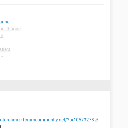
anner
ie -IPhone
SB
stiera
a
-
motorolarazr.forumcommunity.net/?t=10573273
e