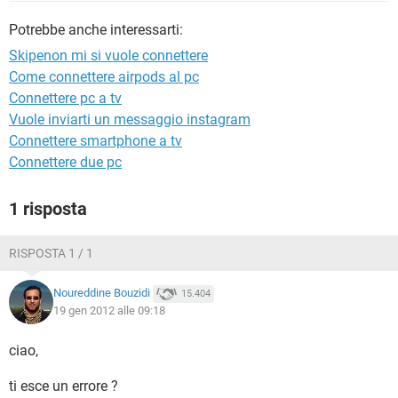
TIKTOK
FACEBOOK
Potrebbe anche interessarti:
HARDWARE
Skipenon mi si vuole connettere
Come connettere airpods al pc
Connettere pc a tv
Vuole inviarti un messaggio instagram
Connettere smartphone a tv
Connettere due pc
1 risposta
RISPOSTA 1 / 1
Noureddine Bouzidi
15.404
19 gen 2012 alle 09:18
ciao,
ti esce un errore ?