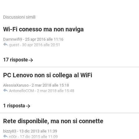
Discussioni simili
Wi-Fi conesso ma non naviga
Damnwifi9
-
25 apr 2016 alle 11:16
guest
-
30 apr 2016 alle 20:51
17 risposte
PC Lenovo non si collega al WiFi
AlessiaXaruso
-
2 mar 2018 alle 15:18
AntonelloCCM
-
2 mar 2018 alle 15:48
1 risposta
Rete disponibile, ma non si connette
bizzy83
-
13 dic 2013 alle 11:39
n00r
-
17 dic 2015 alle 11:09