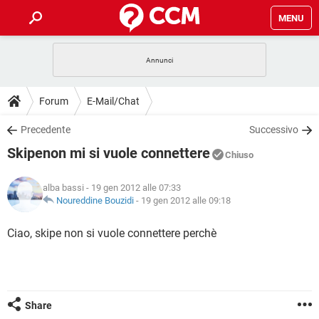
MENU
HOME
COVID-19
GAMING
GUIDE
Forum
E-Mail/Chat
INTRATTENIMENTO
ANDROID
COVID-19
GAMING
DOWNLOAD
Precedente
Successivo
iOS
WINDOWS 10
INTRATTENIMENTO
ANDROID
Skipenon mi si vuole connettere
INSTAGRAM
COVID-19
WHATSAPP
GAMING
Chiuso
FORUM
iOS
WINDOWS 10
TIKTOK
INTRATTENIMENTO
FACEBOOK
ANDROID
alba bassi
- 19 gen 2012 alle 07:33
INSTAGRAM
COVID-19
WHATSAPP
GAMING
GLOSSARIO
Noureddine Bouzidi
-
19 gen 2012 alle 09:18
HARDWARE
iOS
WINDOWS 10
TIKTOK
INTRATTENIMENTO
FACEBOOK
ANDROID
INSTAGRAM
COVID-19
WHATSAPP
GAMING
Ciao, skipe non si vuole connettere perchè
HARDWARE
iOS
WINDOWS 10
TIKTOK
INTRATTENIMENTO
FACEBOOK
ANDROID
INSTAGRAM
WHATSAPP
HARDWARE
iOS
WINDOWS 10
TIKTOK
FACEBOOK
INSTAGRAM
WHATSAPP
Share
HARDWARE