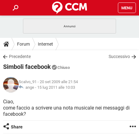
MENU
HOME
COVID-19
GAMING
GUIDE
Forum
Internet
INTRATTENIMENTO
ANDROID
COVID-19
GAMING
DOWNLOAD
Precedente
Successivo
iOS
WINDOWS 10
INTRATTENIMENTO
ANDROID
Simboli facebook
INSTAGRAM
COVID-19
WHATSAPP
GAMING
Chiuso
FORUM
iOS
WINDOWS 10
TIKTOK
INTRATTENIMENTO
FACEBOOK
ANDROID
Scalvo_91
- 20 set 2009 alle 21:54
INSTAGRAM
COVID-19
WHATSAPP
GAMING
GLOSSARIO
ange -
15 lug 2011 alle 10:03
HARDWARE
iOS
WINDOWS 10
TIKTOK
INTRATTENIMENTO
FACEBOOK
ANDROID
INSTAGRAM
COVID-19
WHATSAPP
GAMING
Ciao,
HARDWARE
iOS
WINDOWS 10
come faccio a scrivere una nota musicale nei messaggi di
TIKTOK
INTRATTENIMENTO
FACEBOOK
ANDROID
facebook?
INSTAGRAM
WHATSAPP
HARDWARE
iOS
WINDOWS 10
TIKTOK
FACEBOOK
Share
INSTAGRAM
WHATSAPP
HARDWARE