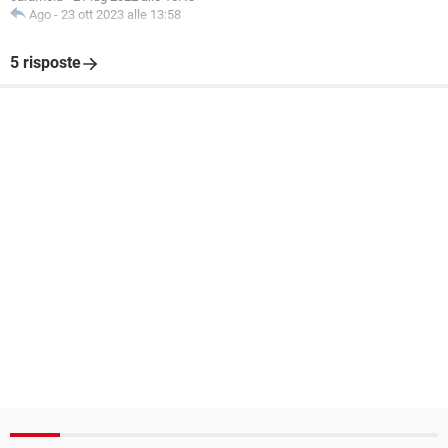
Ago
-
23 ott 2023 alle 13:58
5 risposte