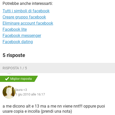
TIKTOK
FACEBOOK
Potrebbe anche interessarti:
Tutti i simboli di facebook
HARDWARE
Creare gruppo facebook
Eliminare account facebook
Facebook lite
Facebook messenger
Facebook dating
5 risposte
RISPOSTA 1 / 5
Miglior risposta
laura <3
1 giu 2010 alle 16:17
a me dicono alt e 13 ma a me nn viene nnt!!! oppure puoi
usare copia e incolla (prendi una nota)