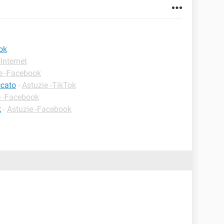
ok
-Internet
e -Facebook
ccato
-
Astuzie -TikTok
e -Facebook
k
-
Astuzie -Facebook