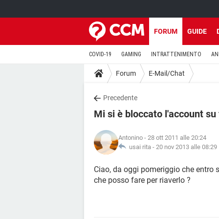
FORUM
GUIDE
COVID-19
GAMING
INTRATTENIMENTO
AN
Forum
E-Mail/Chat
Precedente
Mi si è bloccato l'account s
Antonino
- 28 ott 2011 alle 20:24
usai rita -
20 nov 2013 alle 08:29
Ciao, da oggi pomeriggio che entro 
che posso fare per riaverlo ?