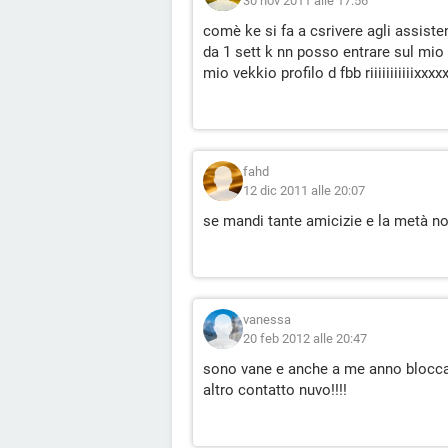
30 nov 2011 alle 17:56
comè ke si fa a csrivere agli assiste
da 1 sett k nn posso entrare sul mio 
mio vekkio profilo d fbb riiiiiiiiiiixxxxx
fahd
12 dic 2011 alle 20:07
se mandi tante amicizie e la metà no
vanessa
20 feb 2012 alle 20:47
sono vane e anche a me anno bloccat
altro contatto nuvo!!!!