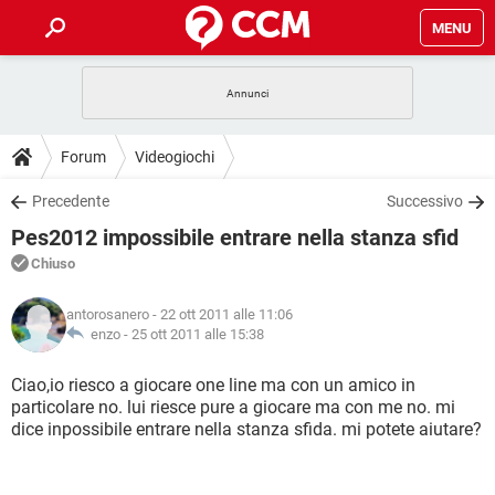
MENU
HOME
COVID-19
GAMING
GUIDE
Forum
Videogiochi
INTRATTENIMENTO
ANDROID
COVID-19
GAMING
DOWNLOAD
Precedente
Successivo
iOS
WINDOWS 10
INTRATTENIMENTO
ANDROID
Pes2012 impossibile entrare nella stanza sfid
INSTAGRAM
COVID-19
WHATSAPP
GAMING
FORUM
iOS
WINDOWS 10
Chiuso
TIKTOK
INTRATTENIMENTO
FACEBOOK
ANDROID
INSTAGRAM
COVID-19
WHATSAPP
GAMING
GLOSSARIO
HARDWARE
iOS
antorosanero
- 22 ott 2011 alle 11:06
WINDOWS 10
TIKTOK
INTRATTENIMENTO
FACEBOOK
ANDROID
enzo -
25 ott 2011 alle 15:38
INSTAGRAM
COVID-19
WHATSAPP
GAMING
HARDWARE
iOS
WINDOWS 10
Ciao,io riesco a giocare one line ma con un amico in
TIKTOK
INTRATTENIMENTO
FACEBOOK
ANDROID
particolare no. lui riesce pure a giocare ma con me no. mi
INSTAGRAM
WHATSAPP
dice inpossibile entrare nella stanza sfida. mi potete aiutare?
HARDWARE
iOS
WINDOWS 10
TIKTOK
FACEBOOK
INSTAGRAM
WHATSAPP
HARDWARE