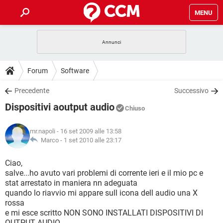
MENU
HOME
COVID-19
GAMING
GUIDE
Forum
Software
INTRATTENIMENTO
ANDROID
COVID-19
GAMING
DOWNLOAD
Precedente
Successivo
iOS
WINDOWS 10
INTRATTENIMENTO
ANDROID
Dispositivi aoutput audio
INSTAGRAM
COVID-19
WHATSAPP
GAMING
Chiuso
FORUM
iOS
WINDOWS 10
TIKTOK
INTRATTENIMENTO
FACEBOOK
ANDROID
mr.napoli
- 16 set 2009 alle 13:58
INSTAGRAM
COVID-19
WHATSAPP
GAMING
GLOSSARIO
Marco -
1 set 2010 alle 23:17
HARDWARE
iOS
WINDOWS 10
TIKTOK
INTRATTENIMENTO
FACEBOOK
ANDROID
INSTAGRAM
COVID-19
WHATSAPP
GAMING
Ciao,
HARDWARE
iOS
WINDOWS 10
salve...ho avuto vari problemi di corrente ieri e il mio pc e
TIKTOK
INTRATTENIMENTO
FACEBOOK
ANDROID
stat arrestato in maniera nn adeguata
INSTAGRAM
WHATSAPP
quando lo riavvio mi appare sull icona dell audio una X
HARDWARE
iOS
WINDOWS 10
TIKTOK
FACEBOOK
rossa
INSTAGRAM
WHATSAPP
e mi esce scritto NON SONO INSTALLATI DISPOSITIVI DI
HARDWARE
OUTPUT AUDIO