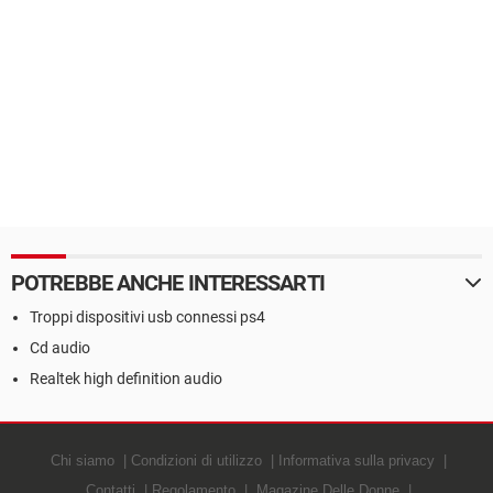
POTREBBE ANCHE INTERESSARTI
Troppi dispositivi usb connessi ps4
Cd audio
Realtek high definition audio
Chi siamo
Condizioni di utilizzo
Informativa sulla privacy
Contatti
Regolamento
Magazine Delle Donne