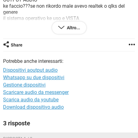
TIKTOK
FACEBOOK
ke faccio???se non rikordo male avevo realtek o qlks del
genere
HARDWARE
il sistema operativo ke uso e VISTA
aspetto vostre notizie.....
Altro...
P.S.
non mastico bene la lingua dei pc per qst se qlkn puo
aiutarmi gli sare grato se mi spiegasse tutto cn il
Share
cucchiaino...scusate)
vi allego un immagine
Potrebbe anche interessarti:
http://img11.imageshack.us/img11/3024/senzanomeec.pn
g
Dispositivi aoutput audio
Whatsapp su due dispositivi
Gestione dispositivi
Scaricare audio da messenger
Scarica audio da youtube
Download dispositivo audio
3 risposte