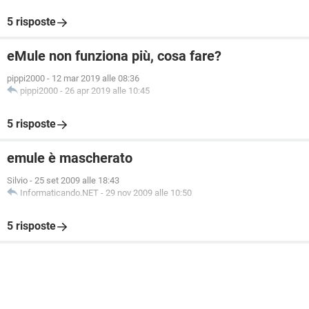
5 risposte
eMule non funziona più, cosa fare?
pippi2000
-
12 mar 2019 alle 08:36
pippi2000
-
26 apr 2019 alle 10:45
5 risposte
emule è mascherato
Silvio
-
25 set 2009 alle 18:43
Informaticando.NET
-
29 nov 2009 alle 10:50
5 risposte