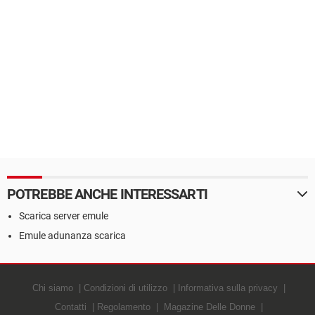
POTREBBE ANCHE INTERESSARTI
Scarica server emule
Emule adunanza scarica
Chi siamo
Condizioni di utilizzo
Informativa sulla privacy
Contatti
Regolamento
Magazine Delle Donne