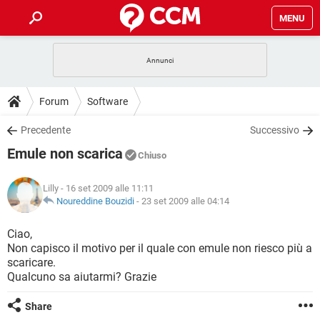
MENU
HOME
COVID-19
GAMING
GUIDE
Forum
Software
INTRATTENIMENTO
ANDROID
COVID-19
GAMING
DOWNLOAD
Precedente
Successivo
iOS
WINDOWS 10
INTRATTENIMENTO
ANDROID
Emule non scarica
INSTAGRAM
COVID-19
WHATSAPP
GAMING
Chiuso
FORUM
iOS
WINDOWS 10
TIKTOK
INTRATTENIMENTO
FACEBOOK
ANDROID
Lilly
- 16 set 2009 alle 11:11
INSTAGRAM
COVID-19
WHATSAPP
GAMING
GLOSSARIO
Noureddine Bouzidi
-
23 set 2009 alle 04:14
HARDWARE
iOS
WINDOWS 10
TIKTOK
INTRATTENIMENTO
FACEBOOK
ANDROID
INSTAGRAM
COVID-19
WHATSAPP
GAMING
Ciao,
HARDWARE
iOS
WINDOWS 10
Non capisco il motivo per il quale con emule non riesco più a
TIKTOK
INTRATTENIMENTO
FACEBOOK
ANDROID
scaricare.
INSTAGRAM
WHATSAPP
Qualcuno sa aiutarmi? Grazie
HARDWARE
iOS
WINDOWS 10
TIKTOK
FACEBOOK
INSTAGRAM
WHATSAPP
Share
HARDWARE