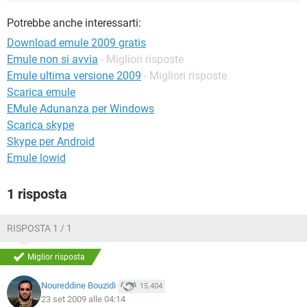
TIKTOK
FACEBOOK
Potrebbe anche interessarti:
HARDWARE
Download emule 2009 gratis
Emule non si avvia
- Migliori risposte
Emule ultima versione 2009
- Migliori risposte
Scarica emule
EMule Adunanza per Windows
Scarica skype
Skype per Android
Emule lowid
1 risposta
RISPOSTA 1 / 1
Miglior risposta
Noureddine Bouzidi
15.404
23 set 2009 alle 04:14