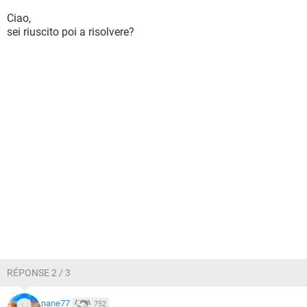
Ciao,
sei riuscito poi a risolvere?
RÉPONSE 2 / 3
nane77
752