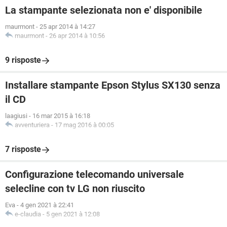
La stampante selezionata non e' disponibile
maurmont
-
25 apr 2014 à 14:27
maurmont
-
26 apr 2014 à 10:56
9 risposte
Installare stampante Epson Stylus SX130 senza
il CD
laagiusi
-
16 mar 2015 à 16:18
avventuriera
-
17 mag 2016 à 00:05
7 risposte
Configurazione telecomando universale
selecline con tv LG non riuscito
Eva
-
4 gen 2021 à 22:41
e-claudia
-
5 gen 2021 à 12:08