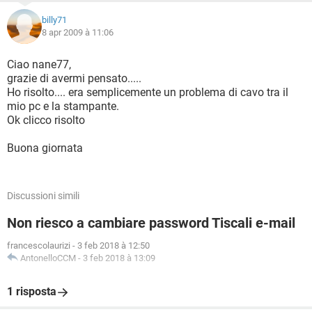
billy71
8 apr 2009 à 11:06
Ciao nane77,
grazie di avermi pensato.....
Ho risolto.... era semplicemente un problema di cavo tra il
mio pc e la stampante.
Ok clicco risolto
Buona giornata
Discussioni simili
Non riesco a cambiare password Tiscali e-mail
francescolaurizi
-
3 feb 2018 à 12:50
AntonelloCCM
-
3 feb 2018 à 13:09
1 risposta