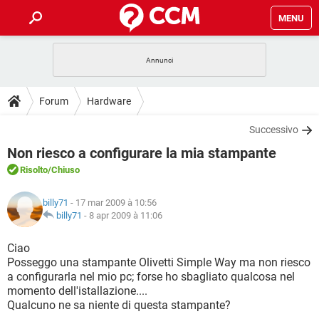
MENU
HOME
COVID-19
GAMING
GUIDE
Forum
Hardware
INTRATTENIMENTO
ANDROID
COVID-19
GAMING
DOWNLOAD
Successivo
iOS
WINDOWS 10
INTRATTENIMENTO
ANDROID
Non riesco a configurare la mia stampante
INSTAGRAM
COVID-19
WHATSAPP
GAMING
FORUM
iOS
WINDOWS 10
Risolto
/Chiuso
TIKTOK
INTRATTENIMENTO
FACEBOOK
ANDROID
INSTAGRAM
COVID-19
WHATSAPP
GAMING
GLOSSARIO
HARDWARE
iOS
billy71
- 17 mar 2009 à 10:56
WINDOWS 10
TIKTOK
INTRATTENIMENTO
FACEBOOK
ANDROID
billy71
-
8 apr 2009 à 11:06
INSTAGRAM
COVID-19
WHATSAPP
GAMING
HARDWARE
iOS
WINDOWS 10
Ciao
TIKTOK
INTRATTENIMENTO
FACEBOOK
ANDROID
Posseggo una stampante Olivetti Simple Way ma non riesco
INSTAGRAM
WHATSAPP
a configurarla nel mio pc; forse ho sbagliato qualcosa nel
HARDWARE
iOS
WINDOWS 10
TIKTOK
FACEBOOK
momento dell'istallazione....
INSTAGRAM
WHATSAPP
Qualcuno ne sa niente di questa stampante?
HARDWARE