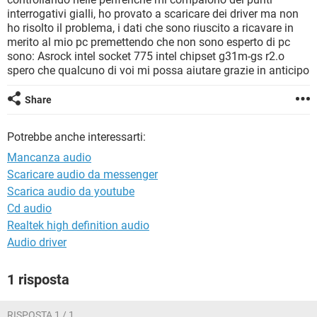
TIKTOK
FACEBOOK
interrogativi gialli, ho provato a scaricare dei driver ma non
ho risolto il problema, i dati che sono riuscito a ricavare in
HARDWARE
merito al mio pc premettendo che non sono esperto di pc
sono: Asrock intel socket 775 intel chipset g31m-gs r2.o
spero che qualcuno di voi mi possa aiutare grazie in anticipo
Share
Potrebbe anche interessarti:
Mancanza audio
Scaricare audio da messenger
Scarica audio da youtube
Cd audio
Realtek high definition audio
Audio driver
1 risposta
RISPOSTA 1 / 1