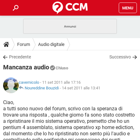
MENU
HOME
COVID-19
GAMING
GUIDE
Forum
Audio digitale
INTRATTENIMENTO
ANDROID
COVID-19
GAMING
DOWNLOAD
Precedente
Successivo
iOS
WINDOWS 10
INTRATTENIMENTO
ANDROID
Mancanza audio
INSTAGRAM
COVID-19
WHATSAPP
GAMING
Chiuso
FORUM
iOS
WINDOWS 10
TIKTOK
INTRATTENIMENTO
FACEBOOK
ANDROID
cavernicolo
- 11 set 2011 alle 17:16
INSTAGRAM
COVID-19
WHATSAPP
GAMING
GLOSSARIO
Noureddine Bouzidi
-
14 set 2011 alle 13:41
HARDWARE
iOS
WINDOWS 10
TIKTOK
INTRATTENIMENTO
FACEBOOK
ANDROID
INSTAGRAM
COVID-19
WHATSAPP
GAMING
Ciao,
HARDWARE
iOS
WINDOWS 10
a tutti sono nuovo del forum, scrivo con la speranza di
TIKTOK
INTRATTENIMENTO
FACEBOOK
ANDROID
trovare una risposta , qualche giorno fa sono stato costretto
INSTAGRAM
WHATSAPP
a ripristinare il mio sistema operativo, premetto che ho un
HARDWARE
iOS
WINDOWS 10
TIKTOK
FACEBOOK
pentium 4 assemblato, sistema operativo xp home ediction,
INSTAGRAM
WHATSAPP
dal momento che lo ho ripristinato non sento più l'audio e
HARDWARE
controllando nelle periferiche mi compaiono dei punti