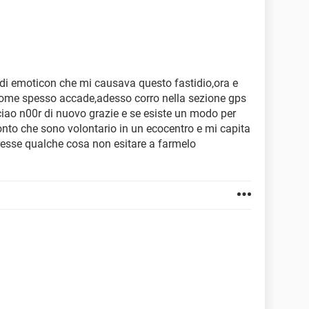
ne di emoticon che mi causava questo fastidio,ora e
i come spesso accade,adesso corro nella sezione gps
ciao n00r di nuovo grazie e se esiste un modo per
conto che sono volontario in un ecocentro e mi capita
orresse qualche cosa non esitare a farmelo