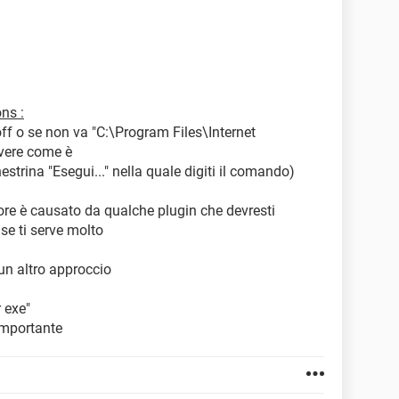
ns :
off o se non va "C:\Program Files\Internet
ivere come è
estrina "Esegui..." nella quale digiti il comando)
rore è causato da qualche plugin che devresti
 se ti serve molto
n altro approccio
 exe"
 importante