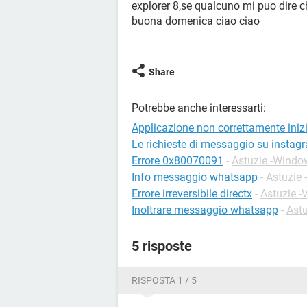
explorer 8,se qualcuno mi puo dire c
buona domenica ciao ciao
Share
Potrebbe anche interessarti:
Applicazione non correttamente iniz
Le richieste di messaggio su insta
Errore 0x80070091
-
Astuzie -Windo
Info messaggio whatsapp
-
Astuzie
Errore irreversibile directx
-
Astuzie -
Inoltrare messaggio whatsapp
-
Ast
5 risposte
RISPOSTA 1 / 5