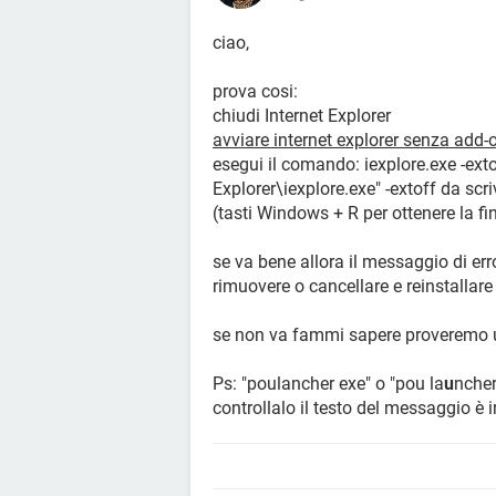
ciao,
prova cosi:
chiudi Internet Explorer
avviare internet explorer senza add-o
esegui il comando: iexplore.exe -ext
Explorer\iexplore.exe" -extoff da scr
(tasti Windows + R per ottenere la fin
se va bene allora il messaggio di er
rimuovere o cancellare e reinstallare
se non va fammi sapere proveremo u
Ps: "poulancher exe" o "pou la
u
ncher
controllalo il testo del messaggio è