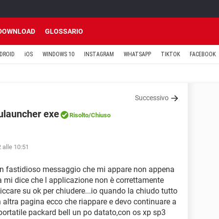
DOWNLOAD
GLOSSARIO
DROID
iOS
WINDOWS 10
INSTAGRAM
WHATSAPP
TIKTOK
FACEBOOK
Successivo
oulauncher exe
Risolto
/Chiuso
 alle 10:51
on un fastidioso messaggio che mi appare non appena
ra mi dice che l applicazione non è correttamente
liccare su ok per chiudere...io quando la chiudo tutto
altra pagina ecco che riappare e devo continuare a
portatile packard bell un po datato,con os xp sp3