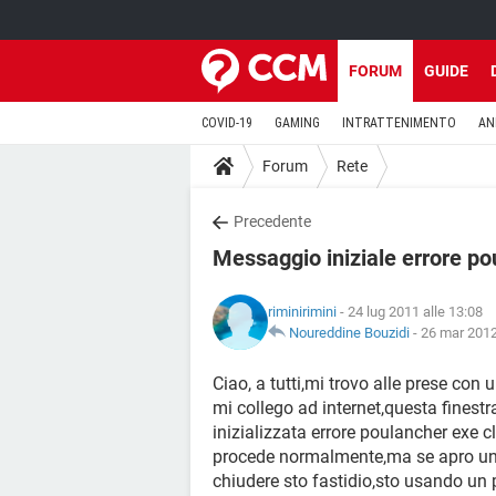
FORUM
GUIDE
COVID-19
GAMING
INTRATTENIMENTO
AN
Forum
Rete
Precedente
Messaggio iniziale errore p
riminirimini
- 24 lug 2011 alle 13:08
Noureddine Bouzidi
-
26 mar 2012
Ciao, a tutti,mi trovo alle prese c
mi collego ad internet,questa finest
inizializzata errore poulancher exe c
procede normalmente,ma se apro un 
chiudere sto fastidio,sto usando un 