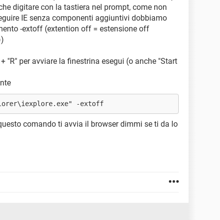
e digitare con la tastiera nel prompt, come non
eseguire IE senza componenti aggiuntivi dobbiamo
ento -extoff (extention off = estensione off
))
+ "R" per avviare la finestrina esegui (o anche "Start
ente
lorer\iexplore.exe" -extoff
questo comando ti avvia il browser dimmi se ti da lo