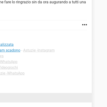
he fare lo ringrazio sin da ora augurando a tutti una
ializzata
gram scadono
-
Astuzie -Instagram
ws
 -WhatsApp
Videogiochi
uzie -WhatsApp