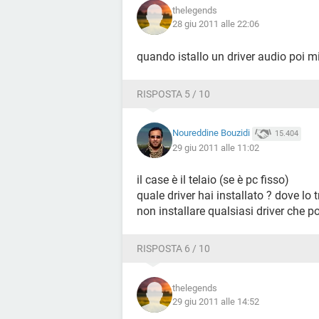
thelegends
Prodotto VT82C693ABX
28 giu 2011 alle 22:06
[ Scheda madre ]
quando istallo un driver audio poi mi
Proprietà della scheda madre:
Produttore Legend QDI
RISPOSTA 5 / 10
Prodotto Advance-9
Versione V1.XX
Noureddine Bouzidi
15.404
29 giu 2011 alle 11:02
[ Chassis ]
il case è il telaio (se è pc fisso)
Proprietà chassis:
quale driver hai installato ? dove lo t
non installare qualsiasi driver che p
[ Controller memoria ]
Proprietà controller della memoria:
RISPOSTA 6 / 10
Metodo rilevamento errore 64-bit EC
Correzione d'errore Single-bit
thelegends
Supporto Memory Interleave 4-Way
29 giu 2011 alle 14:52
Memory Interleave corrente 1-Way