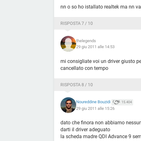
Velocità supportate 70ns, 60ns
nn o so ho istallato realtek ma nn v
Tipi di memoria supportati SPM, F
Voltaggi supportati 5V, 3.3V
RISPOSTA 7 / 10
Capacità massima di un modulo di
Slot di memoria 3
thelegends
[ Processori / Pentium III ]
29 giu 2011 alle 14:53
Proprietà processore:
mi consigliate voi un driver giusto p
Produttore Intel
cancellato con tempo
Versione Pentium III
Velocità di clock in uscita 133 MHz
RISPOSTA 8 / 10
Velocità di clock massima 1066 MH
Velocità di clock corrente 800 MHz
Tipo Central Processor
Noureddine Bouzidi
15.404
Voltaggio 1.6 V
29 giu 2011 alle 15:26
Stato Attivo
Socket Socket 370
dato che finora non abbiamo nessuna
darti il driver adeguato
[ Cache / Internal Cache ]
la scheda madre QDI Advance 9 sembr