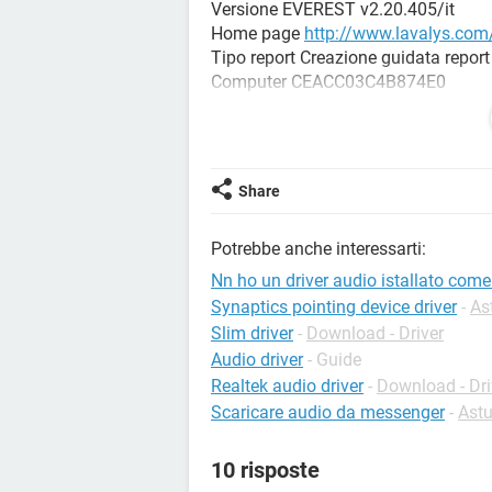
Versione EVEREST v2.20.405/it
Home page
http://www.lavalys.com
Tipo report Creazione guidata report
Computer CEACC03C4B874E0
Creato da @
Sistema operativo Microsoft Window
Data 2011-06-21
Ora 02:43
Share
Potrebbe anche interessarti:
--------[ Riepilogo ]---------------------------------------
Nn ho un driver audio istallato come
Computer:
Synaptics pointing device driver
-
As
Sistema operativo Microsoft Windo
Slim driver
-
Download - Driver
Service pack Service Pack 2
Audio driver
- Guide
DirectX 4.09.00.0904 (DirectX 9.0c)
Realtek audio driver
-
Download - Dri
Nome computer CEACC03C4B874E
Scaricare audio da messenger
-
Ast
Nome utente @
10 risposte
Scheda madre: