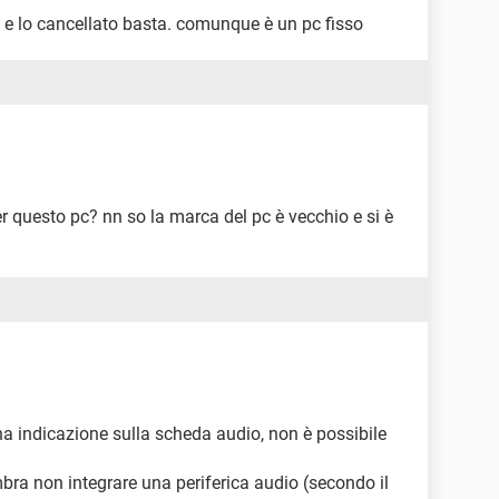
a e lo cancellato basta. comunque è un pc fisso
PM, EDO, Parity, ECC, SIMM, DIMM, SDRAM
 memoria 256 MB
er questo pc? nn so la marca del pc è vecchio e si è
z
 indicazione sulla scheda audio, non è possibile
a non integrare una periferica audio (secondo il