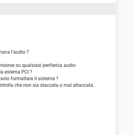
800 MHz (6 x 133)
2 ISA, 5 PCI, 1 AGP, 3 DIMM)
3A Apollo Pro133
M)
0)
omunicazione (COM1)
omunicazione (COM2)
pante (LPT1)
nava l'audio ?
 risorse su qualsiasi periferica audio
Model 64/Model 64 Pro (Microsoft Corporation) (32
da esterna PCI ?
 solo formattare il sistema ?
 M64
ntrolla che non sia staccata o mal attaccata..
GC0X212016)
s Master
, 7200 RPM, Ultra-ATA/133)
A-H10N
152C (52x CD-ROM)