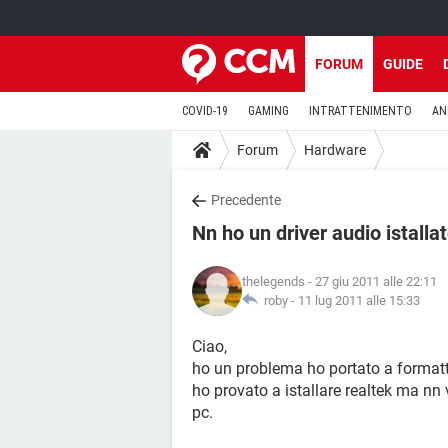
FORUM
GUIDE
COVID-19
GAMING
INTRATTENIMENTO
AN
Forum
Hardware
Precedente
Nn ho un driver audio istalla
thelegends
- 27 giu 2011 alle 22:11
roby -
11 lug 2011 alle 15:33
Ciao,
ho un problema ho portato a formatt
ho provato a istallare realtek ma nn
pc.