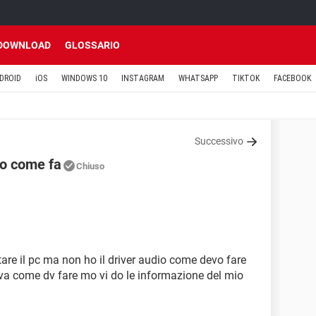
DOWNLOAD
GLOSSARIO
DROID
iOS
WINDOWS 10
INSTAGRAM
WHATSAPP
TIKTOK
FACEBOOK
Successivo
to come fa
Chiuso
are il pc ma non ho il driver audio come devo fare
 va come dv fare mo vi do le informazione del mio