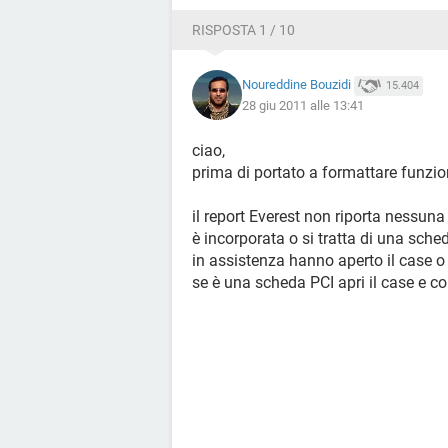
Tipo processore Intel Pentium IIIE, 
Nome scheda madre QDI Advance 9 (
RISPOSTA 1 / 10
Chipset scheda madre VIA VT82C69
Memoria di sistema 192 MB (SDRA
Noureddine Bouzidi
15.404
Tipo BIOS Award Modular (07/27/0
28 giu 2011 alle 13:41
Porta di comunicazione Porta di c
Porta di comunicazione Porta di c
ciao,
Porta di comunicazione Porta stam
prima di portato a formattare funzio
Scheda video:
il report Everest non riporta nessuna
Adattatore video NVIDIA RIVA TNT2 
è incorporata o si tratta di una sche
MB)
in assistenza hanno aperto il case o
Acceleratore 3D nVIDIA RIVA TNT2
se è una scheda PCI apri il case e co
Schermo Daewoo 719B [17" CRT] (
Memorizzazione:
Controller IDE Controller IDE VIA Bu
Unità floppy Unità disco floppy
Unità disco Maxtor 6Y080L0 (80 GB
Unità ottica HL-DT-ST DVDRAM GS
Unità ottica SAMSUNG CD-ROM SC-