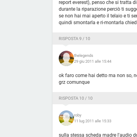
report everest), penso che si tratta
Proprietà cache:
durante la riparazione perciò ti sugger
Tipo Interno
se non hai mai aperto il telaio e ti s
Stato Attivo
quindi smontarla e ri-montarla chie
Modalità operativa Write-Back
Dimensione massima 32 KB
RISPOSTA 9 / 10
Dimensione installata 32 KB
Tipo SRAM suppotata Synchronous
Tipo SRAM corrente Synchronous
thelegends
Socket Cache interna
29 giu 2011 alle 15:44
[ Cache / External Cache ]
ok faro come hai detto ma non so, n
grz comunque
Proprietà cache:
Tipo Esterno
RISPOSTA 10 / 10
Stato Attivo
Modalità operativa Write-Back
Dimensione massima 256 KB
roby
11 lug 2011 alle 15:33
Dimensione installata 256 KB
Tipo SRAM suppotata Synchronous
sulla stessa scheda madre l'audio do
Tipo SRAM corrente Synchronous