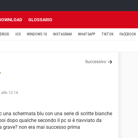
DOWNLOAD
GLOSSARIO
DROID
iOS
WINDOWS 10
INSTAGRAM
WHATSAPP
TIKTOK
FACEBOOK
Successivo
o
 alle 12:14
c una schermata blu con una serie di scritte bianche
! poi dopo qualche secondo il pc si è riavviato da
sa grave? non era mai successo prima