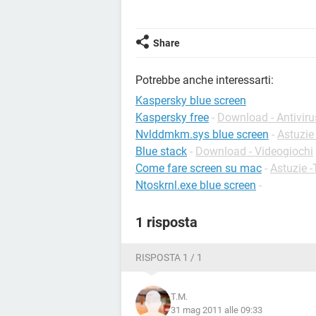
Share
Potrebbe anche interessarti:
Kaspersky blue screen
Kaspersky free
-
Download - Antiviru
Nvlddmkm.sys blue screen
-
Astuzie
Blue stack
-
Download - Videogiochi
Come fare screen su mac
-
Astuzie -
Ntoskrnl.exe blue screen
-
1 risposta
RISPOSTA 1 / 1
T.M.
31 mag 2011 alle 09:33