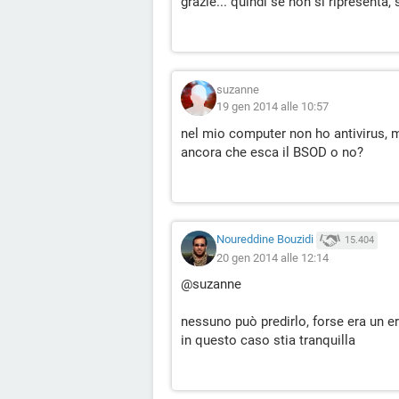
grazie... quindi se non si ripresenta,
suzanne
19 gen 2014 alle 10:57
nel mio computer non ho antivirus, 
ancora che esca il BSOD o no?
Noureddine Bouzidi
15.404
20 gen 2014 alle 12:14
@suzanne
nessuno può predirlo, forse era un 
in questo caso stia tranquilla