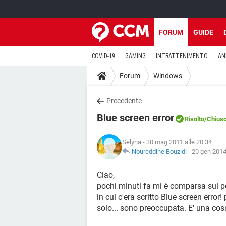
FORUM
GUIDE
COVID-19
GAMING
INTRATTENIMENTO
AN
Forum
Windows
Precedente
Blue screen error
Risolto
/Chius
Selyna
- 30 mag 2011 alle 20:34
Noureddine Bouzidi
-
20 gen 2014
Ciao,
pochi minuti fa mi è comparsa sul p
in cui c'era scritto Blue screen error
solo... sono preoccupata. E' una co