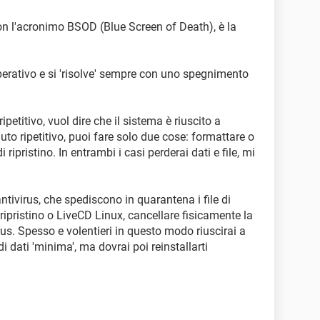
n l'acronimo BSOD (Blue Screen of Death), è la
perativo e si 'risolve' sempre con uno spegnimento
petitivo, vuol dire che il sistema è riuscito a
enuto ripetitivo, puoi fare solo due cose: formattare o
 ripristino. In entrambi i casi perderai dati e file, mi
tivirus, che spediscono in quarantena i file di
 ripristino o LiveCD Linux, cancellare fisicamente la
irus. Spesso e volentieri in questo modo riuscirai a
di dati 'minima', ma dovrai poi reinstallarti