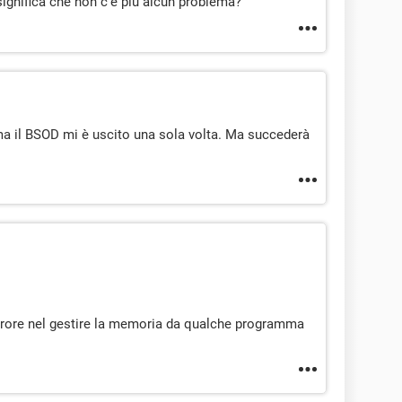
 significa che non c'è più alcun problema?
ma il BSOD mi è uscito una sola volta. Ma succederà
errore nel gestire la memoria da qualche programma