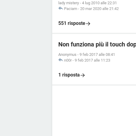
lady mistery
-
4 lug 2010 alle 22:31
Paciam
-
20 mar 2020 alle 21:42
551 risposte
Non funziona più il touch do
Anonymus
-
9 feb 2017 alle 08:41
n00r
-
9 feb 2017 alle 11:23
1 risposta