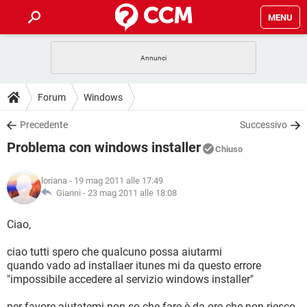
MENU
HOME
COVID-19
GAMING
GUIDE
Forum
Windows
INTRATTENIMENTO
ANDROID
COVID-19
GAMING
DOWNLOAD
Precedente
Successivo
iOS
WINDOWS 10
INTRATTENIMENTO
ANDROID
Problema con windows installer
INSTAGRAM
COVID-19
WHATSAPP
GAMING
Chiuso
FORUM
iOS
WINDOWS 10
TIKTOK
INTRATTENIMENTO
FACEBOOK
ANDROID
loriana
- 19 mag 2011 alle 17:49
INSTAGRAM
COVID-19
WHATSAPP
GAMING
GLOSSARIO
Gianni -
23 mag 2011 alle 18:08
HARDWARE
iOS
WINDOWS 10
TIKTOK
INTRATTENIMENTO
FACEBOOK
ANDROID
INSTAGRAM
COVID-19
WHATSAPP
GAMING
Ciao,
HARDWARE
iOS
WINDOWS 10
TIKTOK
INTRATTENIMENTO
FACEBOOK
ANDROID
ciao tutti spero che qualcuno possa aiutarmi
INSTAGRAM
WHATSAPP
quando vado ad installaer itunes mi da questo errore
HARDWARE
iOS
WINDOWS 10
TIKTOK
FACEBOOK
"impossibile accedere al servizio windows installer"
INSTAGRAM
WHATSAPP
HARDWARE
per favore aiutatemi non so che fare è da ore che non riesco