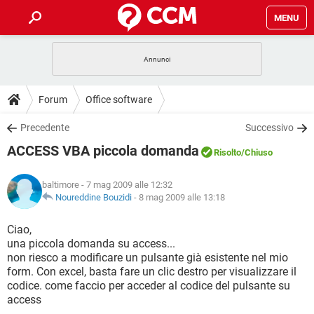
MENU
HOME
COVID-19
GAMING
GUIDE
Forum
Office software
INTRATTENIMENTO
ANDROID
COVID-19
GAMING
DOWNLOAD
Precedente
Successivo
iOS
WINDOWS 10
INTRATTENIMENTO
ANDROID
ACCESS VBA piccola domanda
INSTAGRAM
COVID-19
WHATSAPP
GAMING
Risolto
/Chiuso
FORUM
iOS
WINDOWS 10
TIKTOK
INTRATTENIMENTO
FACEBOOK
ANDROID
baltimore
- 7 mag 2009 alle 12:32
INSTAGRAM
COVID-19
WHATSAPP
GAMING
GLOSSARIO
Noureddine Bouzidi
-
8 mag 2009 alle 13:18
HARDWARE
iOS
WINDOWS 10
TIKTOK
INTRATTENIMENTO
FACEBOOK
ANDROID
INSTAGRAM
COVID-19
WHATSAPP
GAMING
Ciao,
HARDWARE
iOS
WINDOWS 10
una piccola domanda su access...
TIKTOK
INTRATTENIMENTO
FACEBOOK
ANDROID
non riesco a modificare un pulsante già esistente nel mio
INSTAGRAM
WHATSAPP
form. Con excel, basta fare un clic destro per visualizzare il
HARDWARE
iOS
WINDOWS 10
TIKTOK
FACEBOOK
codice. come faccio per acceder al codice del pulsante su
INSTAGRAM
WHATSAPP
access
HARDWARE