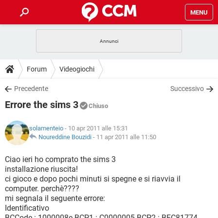
MENU
HOME
COVID-19
GAMING
GUIDE
Forum
Videogiochi
INTRATTENIMENTO
ANDROID
COVID-19
GAMING
DOWNLOAD
Precedente
Successivo
iOS
WINDOWS 10
INTRATTENIMENTO
ANDROID
Errore the sims 3
INSTAGRAM
COVID-19
WHATSAPP
GAMING
Chiuso
FORUM
iOS
WINDOWS 10
TIKTOK
INTRATTENIMENTO
FACEBOOK
ANDROID
solamenteio
- 10 apr 2011 alle 15:31
INSTAGRAM
COVID-19
WHATSAPP
GAMING
GLOSSARIO
Noureddine Bouzidi
-
11 apr 2011 alle 11:50
HARDWARE
iOS
WINDOWS 10
TIKTOK
INTRATTENIMENTO
FACEBOOK
ANDROID
INSTAGRAM
COVID-19
WHATSAPP
GAMING
Ciao ieri ho comprato the sims 3
HARDWARE
iOS
WINDOWS 10
installazione riuscita!
TIKTOK
INTRATTENIMENTO
FACEBOOK
ANDROID
ci gioco e dopo pochi minuti si spegne e si riavvia il
INSTAGRAM
WHATSAPP
computer. perchè????
HARDWARE
iOS
WINDOWS 10
TIKTOK
FACEBOOK
mi segnala il seguente errore:
INSTAGRAM
WHATSAPP
Identificativo
HARDWARE
BCCode : 1000008e BCP1 : C0000005 BCP2 : BFC81774