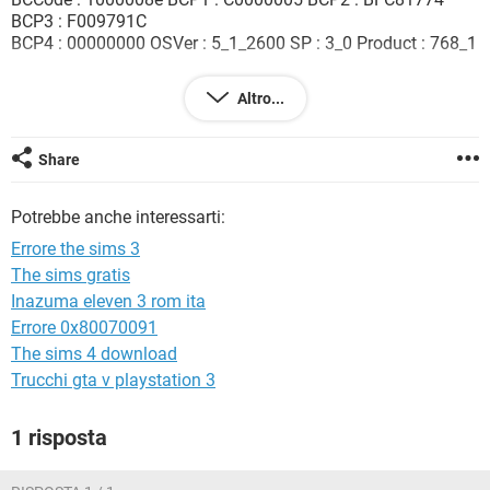
TIKTOK
FACEBOOK
BCP3 : F009791C
BCP4 : 00000000 OSVer : 5_1_2600 SP : 3_0 Product : 768_1
HARDWARE
dati del mio computer:
Altro...
microsoft windows xp
home edition
service pack 3
Share
pentium 4
cpu 2.93 ghz
Potrebbe anche interessarti:
2,93 ghz, 1,00 gb di ram
Errore the sims 3
nvidia geforce 62oo turbocache (tm)
The sims gratis
Inazuma eleven 3 rom ita
cosa significa???
come posso risolvere il problema?
Errore 0x80070091
The sims 4 download
Trucchi gta v playstation 3
1 risposta