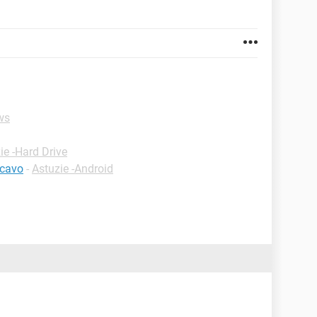
ws
ie -Hard Drive
 cavo
-
Astuzie -Android