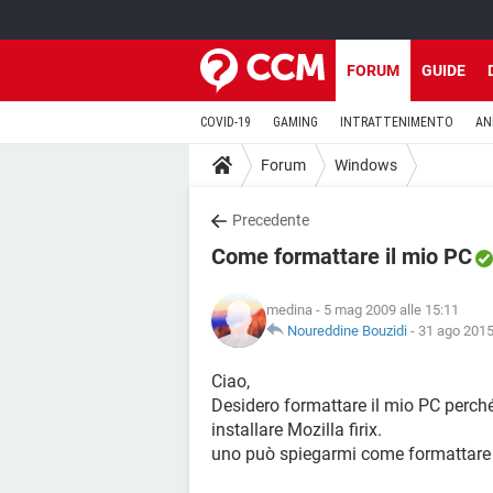
FORUM
GUIDE
COVID-19
GAMING
INTRATTENIMENTO
AN
Forum
Windows
Precedente
Come formattare il mio PC
medina
- 5 mag 2009 alle 15:11
Noureddine Bouzidi
-
31 ago 2015
Ciao,
Desidero formattare il mio PC perché
installare Mozilla firix.
uno può spiegarmi come formattare il