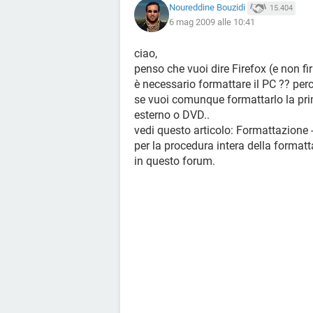
Noureddine Bouzidi
15.404
6 mag 2009 alle 10:41
ciao,
penso che vuoi dire Firefox (e non firi
è necessario formattare il PC ?? perc
se vuoi comunque formattarlo la prim
esterno o DVD..
vedi questo articolo: Formattazione 
per la procedura intera della formatta
in questo forum.