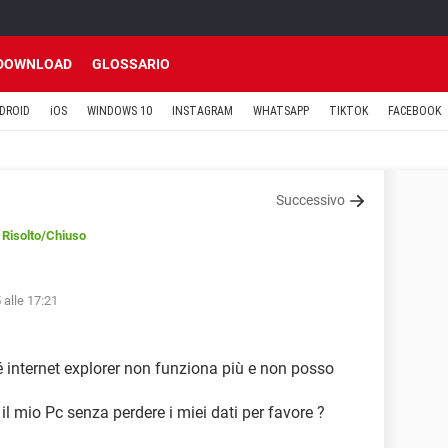
DOWNLOAD
GLOSSARIO
DROID
iOS
WINDOWS 10
INSTAGRAM
WHATSAPP
TIKTOK
FACEBOOK
Successivo
Risolto
/Chiuso
 alle 17:21
 internet explorer non funziona più e non posso
 mio Pc senza perdere i miei dati per favore ?