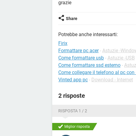
grazie
Share
Potrebbe anche interessarti:
Firix
Formattare pc acer
-
Astuzie -Windo
Come formattare usb
-
Astuzie -USB
Come formattare ssd esterno
-
Astuz
Come collegare il telefono al pc con
Vinted app pc
-
Download - Internet
2 risposte
RISPOSTA 1 / 2
Miglior risposta