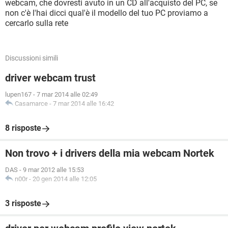
webcam, che dovresti avuto in un CD all'acquisto del PC, se
non c'è l'hai dicci qual'è il modello del tuo PC proviamo a
cercarlo sulla rete
Discussioni simili
driver webcam trust
lupen167
-
7 mar 2014 alle 02:49
Casamarce
-
7 mar 2014 alle 16:42
8 risposte
Non trovo + i drivers della mia webcam Nortek
DAS
-
9 mar 2012 alle 15:53
n00r
-
20 gen 2014 alle 12:05
3 risposte