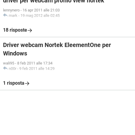
driver per webcam profilo view nortek
lennynero
-
16 apr 2011 alle 21:03
mark
-
19 mag 2012 alle 02:45
18 risposte
Driver webcam Nortek EleementOne per
Windows
wali95
-
8 feb 2011 alle 17:34
n00r
-
9 feb 2011 alle 14:29
1 risposta