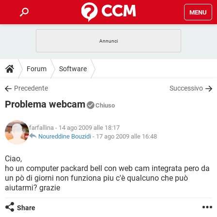
MENU
HOME
COVID-19
GAMING
GUIDE
Forum
Software
INTRATTENIMENTO
ANDROID
COVID-19
GAMING
DOWNLOAD
Precedente
Successivo
iOS
WINDOWS 10
INTRATTENIMENTO
ANDROID
Problema webcam
INSTAGRAM
COVID-19
WHATSAPP
GAMING
Chiuso
FORUM
iOS
WINDOWS 10
TIKTOK
INTRATTENIMENTO
FACEBOOK
ANDROID
farfallina
- 14 ago 2009 alle 18:17
INSTAGRAM
COVID-19
WHATSAPP
GAMING
GLOSSARIO
Noureddine Bouzidi
-
17 ago 2009 alle 16:48
HARDWARE
iOS
WINDOWS 10
TIKTOK
INTRATTENIMENTO
FACEBOOK
ANDROID
INSTAGRAM
COVID-19
WHATSAPP
GAMING
Ciao,
HARDWARE
iOS
WINDOWS 10
ho un computer packard bell con web cam integrata pero da
TIKTOK
INTRATTENIMENTO
FACEBOOK
ANDROID
un pò di giorni non funziona piu c'è qualcuno che può
INSTAGRAM
WHATSAPP
aiutarmi? grazie
HARDWARE
iOS
WINDOWS 10
TIKTOK
FACEBOOK
INSTAGRAM
WHATSAPP
Share
HARDWARE