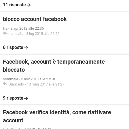
11 risposte
blocco account facebook
fra
-
8 apr 2012 alle 22:35
mariavita
-
8 lug 2015 alle 22:54
6 risposte
Facebook, account è temporaneamente
bloccato
sommaia
-
5 nov 2013 alle 21:18
Giancarlo
-
13 mag 2017 alle 21:27
9 risposte
Facebook verifica identità, come riattivare
account