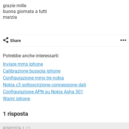
TIKTOK
FACEBOOK
grazie mille
buona giornata a tutti
HARDWARE
marzia
Share
Potrebbe anche interessarti:
Inviare mms iphone
Calibrazione bussola iphone
Configurazione mms tre nokia
Nokia c3 sottoscrizione connessione dati
Configurazione APN su Nokia Asha 501
Wamr iphone
1 risposta
RISPOSTA 1 / 1