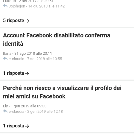
Luketto
-
2 set 2017 alle 20:51
Jojohojon
-
14 giu 2018 alle 11:42
5 risposte
Account Facebook disabilitato conferma
identità
Ilaria
-
31 ago 2018 alle 23:11
e-claudia
-
7 set 2018 alle 10:55
1 risposta
Perché non riesco a visualizzare il profilo dei
miei amici su Facebook
Ely
-
1 gen 2019 alle 09:33
e-claudia
-
2 gen 2019 alle 12:18
1 risposta