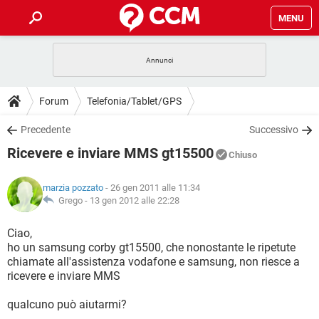
MENU
HOME
COVID-19
GAMING
GUIDE
Forum
Telefonia/Tablet/GPS
INTRATTENIMENTO
ANDROID
COVID-19
GAMING
DOWNLOAD
Precedente
Successivo
iOS
WINDOWS 10
INTRATTENIMENTO
ANDROID
Ricevere e inviare MMS gt15500
INSTAGRAM
COVID-19
WHATSAPP
GAMING
Chiuso
FORUM
iOS
WINDOWS 10
TIKTOK
INTRATTENIMENTO
FACEBOOK
ANDROID
marzia pozzato
- 26 gen 2011 alle 11:34
INSTAGRAM
COVID-19
WHATSAPP
GAMING
GLOSSARIO
Grego -
13 gen 2012 alle 22:28
HARDWARE
iOS
WINDOWS 10
TIKTOK
INTRATTENIMENTO
FACEBOOK
ANDROID
INSTAGRAM
COVID-19
WHATSAPP
GAMING
Ciao,
HARDWARE
iOS
WINDOWS 10
ho un samsung corby gt15500, che nonostante le ripetute
TIKTOK
INTRATTENIMENTO
FACEBOOK
ANDROID
chiamate all'assistenza vodafone e samsung, non riesce a
INSTAGRAM
WHATSAPP
ricevere e inviare MMS
HARDWARE
iOS
WINDOWS 10
TIKTOK
FACEBOOK
INSTAGRAM
WHATSAPP
qualcuno può aiutarmi?
HARDWARE