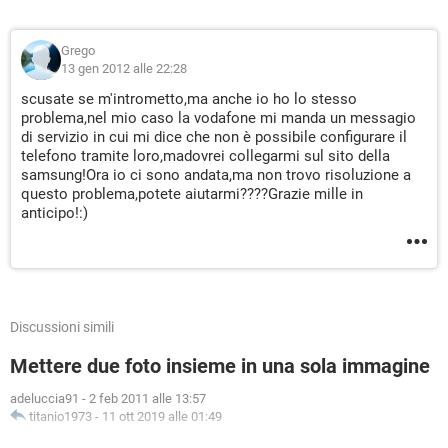
Grego
13 gen 2012 alle 22:28
scusate se m'intrometto,ma anche io ho lo stesso
problema,nel mio caso la vodafone mi manda un messagio
di servizio in cui mi dice che non è possibile configurare il
telefono tramite loro,madovrei collegarmi sul sito della
samsung!Ora io ci sono andata,ma non trovo risoluzione a
questo problema,potete aiutarmi????Grazie mille in
anticipo!:)
Discussioni simili
Mettere due foto insieme in una sola immagine
adeluccia91
-
2 feb 2011 alle 13:57
titanio1973
-
11 ott 2019 alle 01:49