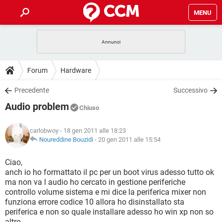
MENU
HOME
COVID-19
GAMING
GUIDE
Forum
Hardware
INTRATTENIMENTO
ANDROID
COVID-19
GAMING
DOWNLOAD
Precedente
Successivo
iOS
WINDOWS 10
INTRATTENIMENTO
ANDROID
Audio problem
INSTAGRAM
COVID-19
WHATSAPP
GAMING
Chiuso
FORUM
iOS
WINDOWS 10
TIKTOK
INTRATTENIMENTO
FACEBOOK
ANDROID
carlobwoy
- 18 gen 2011 alle 18:23
INSTAGRAM
COVID-19
WHATSAPP
GAMING
GLOSSARIO
Noureddine Bouzidi
-
20 gen 2011 alle 15:54
HARDWARE
iOS
WINDOWS 10
TIKTOK
INTRATTENIMENTO
FACEBOOK
ANDROID
INSTAGRAM
COVID-19
WHATSAPP
GAMING
Ciao,
HARDWARE
iOS
WINDOWS 10
anch io ho formattato il pc per un boot virus adesso tutto ok
TIKTOK
INTRATTENIMENTO
FACEBOOK
ANDROID
ma non va l audio ho cercato in gestione periferiche
INSTAGRAM
WHATSAPP
controllo volume sistema e mi dice la periferica mixer non
HARDWARE
iOS
WINDOWS 10
TIKTOK
FACEBOOK
funziona errore codice 10 allora ho disinstallato sta
INSTAGRAM
WHATSAPP
periferica e non so quale installare adesso ho win xp non so
HARDWARE
altro