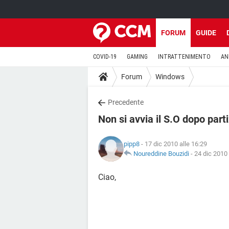
FORUM
GUIDE
COVID-19
GAMING
INTRATTENIMENTO
AN
Forum
Windows
Precedente
Non si avvia il S.O dopo par
pipp8
- 17 dic 2010 alle 16:29
Noureddine Bouzidi
-
24 dic 2010 
Ciao,