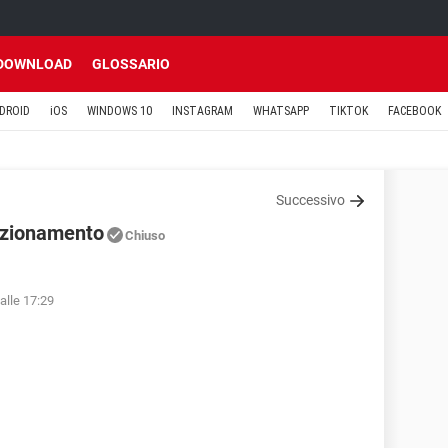
DOWNLOAD
GLOSSARIO
DROID
iOS
WINDOWS 10
INSTAGRAM
WHATSAPP
TIKTOK
FACEBOOK
Successivo
tizionamento
Chiuso
alle 17:29