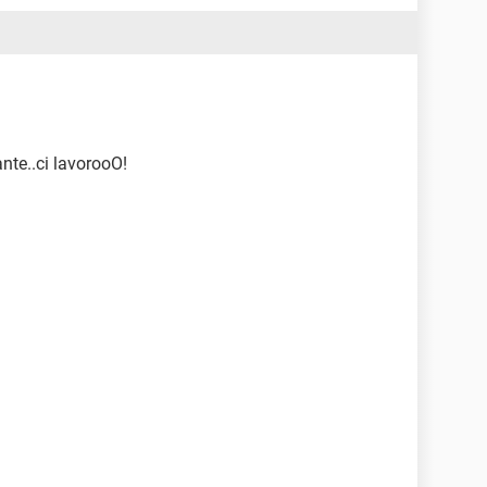
nte..ci lavorooO!