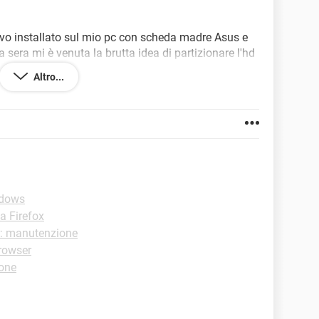
vo installato sul mio pc con scheda madre Asus e
a sera mi è venuta la brutta idea di partizionare l'hd
e xp.Usando partition magic ho creato una seconda
Altro...
cd rom(che contiene xp Professional) e ho installato
si avvia direttamente xp senza poter scegliere di
miei lavori.Cosa devo fare?
ndows
la Firefox
r: manutenzione
Browser
one