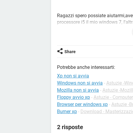
Ragazzi spero possiate aiutarmi,ave
processore i5 il mio windows 7, l'altr
(500GB) in 2 parti per mettere anch
partizione poi ho avviato il boot da 
il tutto.Ora quando accendo il pc mi 
avviare il windows 7 dove ho tutti i 
Share
Potrebbe anche interessarti:
Xp non si avvia
Windows non si avvia
-
Astuzie -Wi
Mozilla non si avvia
-
Astuzie -Mozil
Floppy avvio xp
-
Astuzie - Compute
Browser per windows xp
-
Astuzie -
Burner xp
-
Download - Masterizzazi
2 risposte