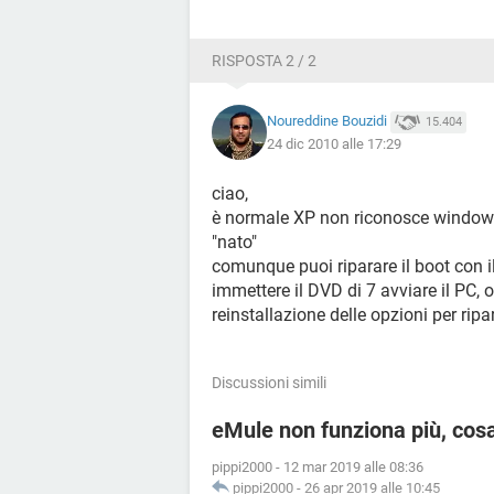
RISPOSTA 2 / 2
Noureddine Bouzidi
15.404
24 dic 2010 alle 17:29
ciao,
è normale XP non riconosce windows
"nato"
comunque puoi riparare il boot con 
immettere il DVD di 7 avviare il PC, o
reinstallazione delle opzioni per ripara
Discussioni simili
eMule non funziona più, cos
pippi2000
-
12 mar 2019 alle 08:36
pippi2000
-
26 apr 2019 alle 10:45