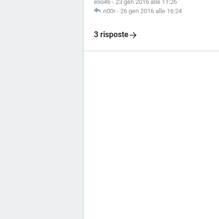
elio46
-
23 gen 2016 alle 11:26
n00r
-
26 gen 2016 alle 16:24
3 risposte