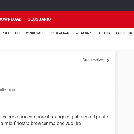
DOWNLOAD
GLOSSARIO
DROID
iOS
WINDOWS 10
INSTAGRAM
WHATSAPP
TIKTOK
FACEBOOK
Successivo
alle 16:58
ci provo mi compare il triangolo giallo con il punto
la mia finestra browser ma che vuol ire