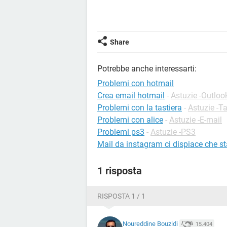
Share
Potrebbe anche interessarti:
Problemi con hotmail
Crea email hotmail
-
Astuzie -Outloo
Problemi con la tastiera
-
Astuzie -Ta
Problemi con alice
-
Astuzie -E-mail
Problemi ps3
-
Astuzie -PS3
Mail da instagram ci dispiace che st
1 risposta
RISPOSTA 1 / 1
Noureddine Bouzidi
15.404