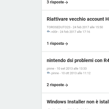
3 risposte
Riattivare vecchio account 
TOROSEDUTO23
-
24 feb 2017 alle 15:50
n00r
-
24 feb 2017 alle 17:16
1 risposta
nintendo dsi problemi con R
pinne
-
10 set 2013 alle 13:33
pinne
-
10 ott 2013 alle 11:12
2 risposte
Windows Installer non è ista