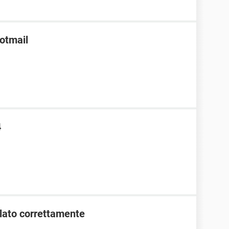
Hotmail
4
llato correttamente