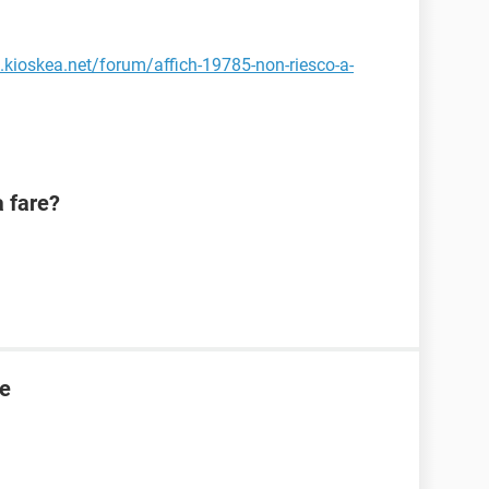
it.kioskea.net/forum/affich-19785-non-riesco-a-
a fare?
te