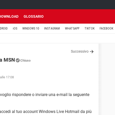
DOWNLOAD
GLOSSARIO
DROID
iOS
WINDOWS 10
INSTAGRAM
WHATSAPP
TIKTOK
FACEBOOK
Successivo
 da MSN
Chiuso
alle 17:08
oglio rispondere o inviare una e-mail la seguente
e accedi al tuo account Windows Live Hotmail da più