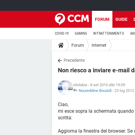
FORUM
GUIDE
COVID-19
GAMING
INTRATTENIMENTO
AN
Forum
Internet
Precedente
Non riesco a inviare e-mail
vitolabia
- 8 set 2010 alle 19:09
Noureddine Bouzidi
-
23 lug 2012 
Ciao,
mi esce sopra la schermata quando v
scritta:
Aggiorna la finestra del browser. S