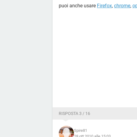
puoi anche usare
Firefox
,
chrome
,
o
RISPOSTA 3 / 16
Spire81
28 ott 2010 alle 15:03