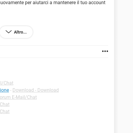
nuovamente per aiutarci a mantenere il tuo account
Altro...
l/Chat
ione
-
Download - Download
orum E-Mail/Chat
/Chat
/Chat