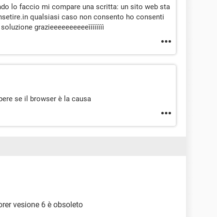
do lo faccio mi compare una scritta: un sito web sta
nsetire.in qualsiasi caso non consento ho consenti
soluzione grazieeeeeeeeeeìììììììì
ere se il browser è la causa
orer vesione 6 è obsoleto