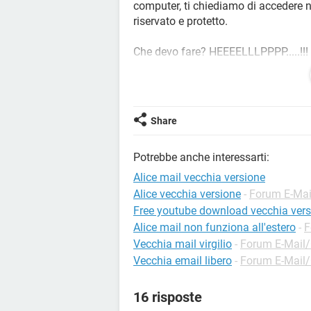
computer, ti chiediamo di accedere 
riservato e protetto.
Che devo fare? HEEEELLLPPPP.....!!!
Vito
Share
Potrebbe anche interessarti:
Alice mail vecchia versione
Alice vecchia versione
-
Forum E-Mai
Free youtube download vecchia vers
Alice mail non funziona all'estero
-
F
Vecchia mail virgilio
-
Forum E-Mail
Vecchia email libero
-
Forum E-Mail
16 risposte