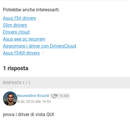
TIKTOK
FACEBOOK
Potrebbe anche interessarti:
HARDWARE
Asus f5rl drivers
Slim drivers
Drivers cloud
Asus eee pc recovery
Aggiornare i driver con DriversCloud
Asus f540l drivers
✓
1 risposta
RISPOSTA 1 / 1
Noureddine Bouzidi
15.404
8 dic 2010 alle 16:53
prova i driver di vista QUI