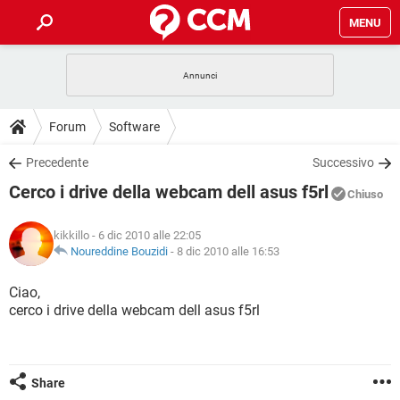
MENU
HOME
COVID-19
GAMING
GUIDE
Forum
Software
INTRATTENIMENTO
ANDROID
COVID-19
GAMING
DOWNLOAD
Precedente
Successivo
iOS
WINDOWS 10
INTRATTENIMENTO
ANDROID
Cerco i drive della webcam dell asus f5rl
INSTAGRAM
COVID-19
WHATSAPP
GAMING
Chiuso
FORUM
iOS
WINDOWS 10
TIKTOK
INTRATTENIMENTO
FACEBOOK
ANDROID
kikkillo
- 6 dic 2010 alle 22:05
INSTAGRAM
COVID-19
WHATSAPP
GAMING
GLOSSARIO
Noureddine Bouzidi
-
8 dic 2010 alle 16:53
HARDWARE
iOS
WINDOWS 10
TIKTOK
INTRATTENIMENTO
FACEBOOK
ANDROID
INSTAGRAM
COVID-19
WHATSAPP
GAMING
Ciao,
HARDWARE
iOS
WINDOWS 10
cerco i drive della webcam dell asus f5rl
TIKTOK
INTRATTENIMENTO
FACEBOOK
ANDROID
INSTAGRAM
WHATSAPP
HARDWARE
iOS
WINDOWS 10
TIKTOK
FACEBOOK
INSTAGRAM
WHATSAPP
Share
HARDWARE