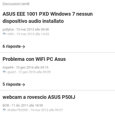
Discussioni simili
ASUS EEE 1001 PXD Windows 7 nessun
dispositivo audio installato
pollykia
-
13 mar 2013 alle 08:48
n00r
-
13 mar 2013 alle 14:43
6 risposte
Problema con WiFi PC Asus
impa94
-
10 gen 2016 alle 04:15
guest
-
12 gen 2016 alle 09:09
5 risposte
webcam a rovescio ASUS P50IJ
BOB
-
11 dic 2011 alle 18:59
Walter782000
-
14 mar 2012 alle 09:07