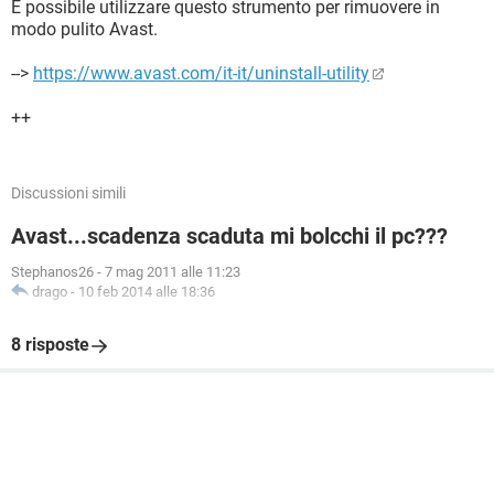
È possibile utilizzare questo strumento per rimuovere in
modo pulito Avast.
-->
https://www.avast.com/it-it/uninstall-utility
++
Discussioni simili
Avast...scadenza scaduta mi bolcchi il pc???
Stephanos26
-
7 mag 2011 alle 11:23
drago
-
10 feb 2014 alle 18:36
8 risposte