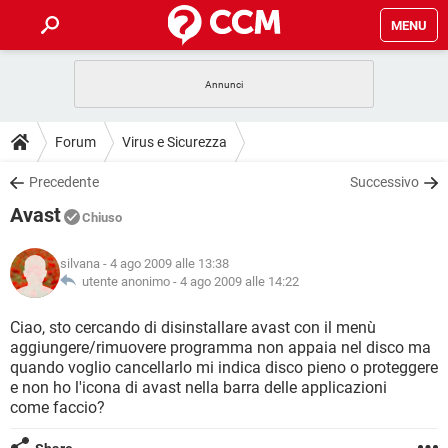
MENU
HOME
COVID-19
GAMING
GUIDE
Forum
Virus e Sicurezza
INTRATTENIMENTO
ANDROID
COVID-19
GAMING
DOWNLOAD
Precedente
Successivo
iOS
WINDOWS 10
INTRATTENIMENTO
ANDROID
Avast
INSTAGRAM
COVID-19
WHATSAPP
GAMING
Chiuso
FORUM
iOS
WINDOWS 10
TIKTOK
INTRATTENIMENTO
FACEBOOK
ANDROID
silvana
- 4 ago 2009 alle 13:38
INSTAGRAM
COVID-19
WHATSAPP
GAMING
GLOSSARIO
utente anonimo -
4 ago 2009 alle 14:22
HARDWARE
iOS
WINDOWS 10
TIKTOK
INTRATTENIMENTO
FACEBOOK
ANDROID
INSTAGRAM
COVID-19
WHATSAPP
GAMING
Ciao, sto cercando di disinstallare avast con il menù
HARDWARE
iOS
WINDOWS 10
aggiungere/rimuovere programma non appaia nel disco ma
TIKTOK
INTRATTENIMENTO
FACEBOOK
ANDROID
quando voglio cancellarlo mi indica disco pieno o proteggere
INSTAGRAM
WHATSAPP
e non ho l'icona di avast nella barra delle applicazioni
HARDWARE
iOS
WINDOWS 10
TIKTOK
FACEBOOK
come faccio?
INSTAGRAM
WHATSAPP
HARDWARE