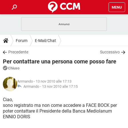
MENU
HOME
COVID-19
GAMING
GUIDE
Forum
E-Mail/Chat
INTRATTENIMENTO
ANDROID
COVID-19
GAMING
DOWNLOAD
Precedente
Successivo
iOS
WINDOWS 10
INTRATTENIMENTO
ANDROID
Per contattare una persona come posso fare
INSTAGRAM
COVID-19
WHATSAPP
GAMING
FORUM
iOS
WINDOWS 10
Chiuso
TIKTOK
INTRATTENIMENTO
FACEBOOK
ANDROID
INSTAGRAM
COVID-19
WHATSAPP
GAMING
GLOSSARIO
HARDWARE
iOS
Arrmando
- 13 nov 2010 alle 17:13
WINDOWS 10
TIKTOK
INTRATTENIMENTO
FACEBOOK
ANDROID
Arrmando -
13 nov 2010 alle 17:15
INSTAGRAM
COVID-19
WHATSAPP
GAMING
HARDWARE
iOS
WINDOWS 10
Ciao,
TIKTOK
INTRATTENIMENTO
FACEBOOK
ANDROID
sono registrato ma non come accedere a FACE BOCK per
INSTAGRAM
WHATSAPP
poter contattare il Presidente della Banca Mediolanum
HARDWARE
iOS
WINDOWS 10
TIKTOK
FACEBOOK
ENNIO DORIS
INSTAGRAM
WHATSAPP
HARDWARE