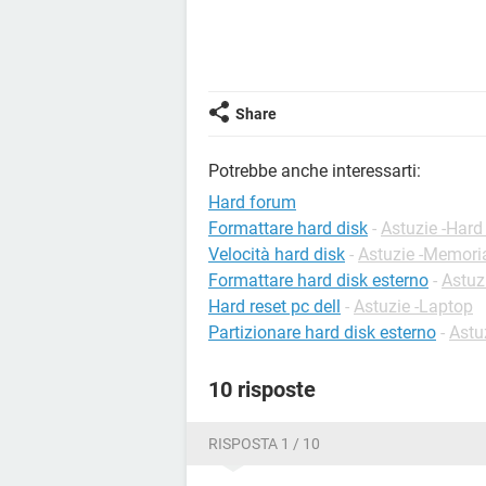
Share
Potrebbe anche interessarti:
Hard forum
Formattare hard disk
-
Astuzie -Hard
Velocità hard disk
-
Astuzie -Memori
Formattare hard disk esterno
-
Astuz
Hard reset pc dell
-
Astuzie -Laptop
Partizionare hard disk esterno
-
Astu
10 risposte
RISPOSTA 1 / 10