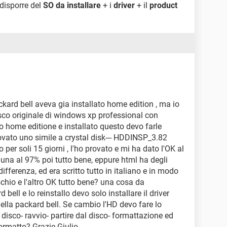
 disporre del
SO da installare
+ i
driver
+ il
product
ard bell aveva gia installato home edition , ma io
isco originale di windows xp professional con
to home editione e installato questo devo farle
ovato uno simile a crystal disk--- HDDINSP_3.82
 per soli 15 giorni , l'ho provato e mi ha dato l'OK al
 una al 97% poi tutto bene, eppure html ha degli
ifferenza, ed era scritto tutto in italiano e in modo
chio e l'altro OK tutto bene? una cosa da
ell e lo reinstallo devo solo installare il driver
della packard bell. Se cambio l'HD devo fare lo
 disco- ravvio- partire dal disco- formattazione ed
ormatto? Grazie Giulio