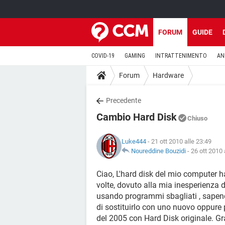
FORUM
GUIDE
COVID-19
GAMING
INTRATTENIMENTO
AN
Forum
Hardware
Precedente
Cambio Hard Disk
Chiuso
Luke444
- 21 ott 2010 alle 23:49
Noureddine Bouzidi
-
26 ott 2010 
Ciao, L'hard disk del mio computer h
volte, dovuto alla mia inesperienza d
usando programmi sbagliati , sapendo
di sostituirlo con uno nuovo oppure
del 2005 con Hard Disk originale. Gr