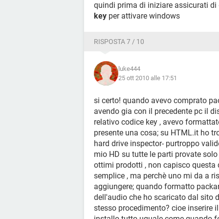
quindi prima di iniziare assicurati di
key
per attivare windows
RISPOSTA 7 / 10
luke444
25 ott 2010 alle 17:51
si certo! quando avevo comprato pack
avendo gia con il precedente pc il d
relativo codice key , avevo formatta
presente una cosa; su HTML.it ho tr
hard drive inspector- purtroppo valido
mio HD su tutte le parti provate solo
ottimi prodotti , non capisco questa d
semplice , ma perchè uno mi da a ris
aggiungere; quando formatto packard b
dell'audio che ho scaricato dal sito 
stesso procedimento? cioe inserire il
installo tutto uguale come quando f