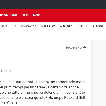
DOWNLOAD
GLOSSARIO
DROID
iOS
WINDOWS 10
INSTAGRAM
WHATSAPP
TIKTOK
FACEBOOK
Successivo
alle 00:08
a piu di quattro anni , e ho dovuto formattarlo molte
ei primi tempi per imparare , e certe volte anche
 che tutto prima o poi si deteriora , mi consigliate
 posso tenere ancora questo? Ho un pc Packard Bell
azie Giulio