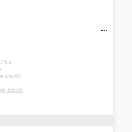
 Drive
a
ie -MacOS
zie -MacOS