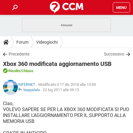
MENU
HOME
COVID-19
GAMING
GUIDE
Forum
Videogiochi
INTRATTENIMENTO
ANDROID
COVID-19
GAMING
DOWNLOAD
Precedente
Successivo
iOS
WINDOWS 10
INTRATTENIMENTO
ANDROID
Xbox 360 modificata aggiornamento USB
INSTAGRAM
COVID-19
WHATSAPP
GAMING
FORUM
iOS
WINDOWS 10
Risolto
/Chiuso
TIKTOK
INTRATTENIMENTO
FACEBOOK
ANDROID
INSTAGRAM
COVID-19
WHATSAPP
GAMING
GLOSSARIO
HARDWARE
iOS
INFERNET
- Modificato il 17 dic 2018 alle 13:00
WINDOWS 10
TIKTOK
INTRATTENIMENTO
FACEBOOK
ANDROID
beppelala
-
22 lug 2011 alle 09:13
INSTAGRAM
COVID-19
WHATSAPP
GAMING
HARDWARE
iOS
WINDOWS 10
Ciao,
TIKTOK
INTRATTENIMENTO
FACEBOOK
ANDROID
VOLEVO SAPERE SE PER LA XBOX 360 MODIFICATA SI PUO
INSTAGRAM
WHATSAPP
INSTALLARE L'AGGIORNAMENTO PER IL SUPPORTO ALLA
HARDWARE
iOS
WINDOWS 10
TIKTOK
FACEBOOK
MEMORIA USB
INSTAGRAM
WHATSAPP
HARDWARE