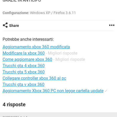
GRAZIE IN ANTICIPO
TIKTOK
FACEBOOK
HARDWARE
Configurazione:
Windows XP / Firefox 3.6.11
Share
Potrebbe anche interessarti:
Aggiornamento xbox 360 modificata
Modificare la xbox 360
- Migliori risposte
Come aggiornare xbox 360
- Migliori risposte
Trucchi gta 4 xbox 360
Trucchi gta 5 xbox 360
Collegare controller xbox 360 al pc
Trucchi gta v xbox 360
Aggiornamento Xbox 360 PC non legge cartella update
✓
4 risposte