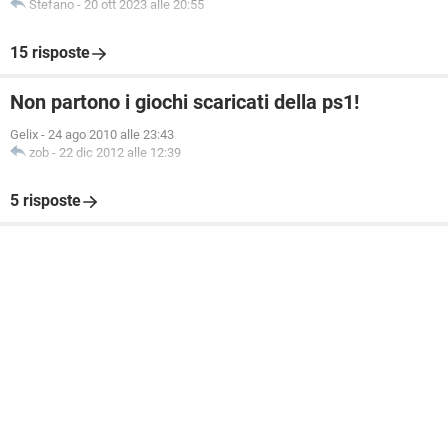
Stefano
-
20 ott 2023 alle 20:55
15 risposte
Non partono i giochi scaricati della ps1!
Gelix
-
24 ago 2010 alle 23:43
zob
-
22 dic 2012 alle 12:39
5 risposte