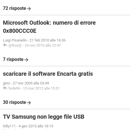
72 risposte
Microsoft Outlook: numero di errore
0x800CCC0E
Luigi Pisanello
-
21 feb 2010 alle 16:36
@thor@
-
24 nov 2010 alle 22:47
7 risposte
scaricare il software Encarta gratis
gino
-
27 nov 2009 alle 03:49
fede96
-
15 mar 2012 alle 15:51
30 risposte
TV Samsung non legge file USB
trilly111
-
4 gen 2015 alle 18:19