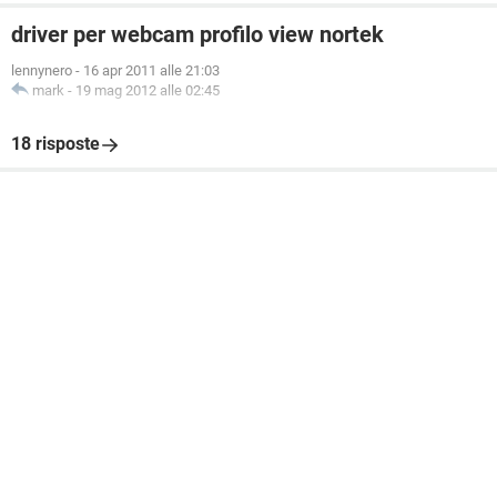
driver per webcam profilo view nortek
lennynero
-
16 apr 2011 alle 21:03
mark
-
19 mag 2012 alle 02:45
18 risposte