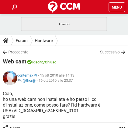
MENU
HOME
COVID-19
GAMING
GUIDE
Forum
Hardware
INTRATTENIMENTO
ANDROID
COVID-19
GAMING
DOWNLOAD
Precedente
Successivo
iOS
WINDOWS 10
INTRATTENIMENTO
ANDROID
Web cam
INSTAGRAM
COVID-19
WHATSAPP
GAMING
Risolto
/Chiuso
FORUM
iOS
WINDOWS 10
TIKTOK
INTRATTENIMENTO
FACEBOOK
ANDROID
contemax79
- 15 ott 2010 alle 14:13
INSTAGRAM
COVID-19
WHATSAPP
GAMING
GLOSSARIO
@thor@
-
16 ott 2010 alle 23:37
HARDWARE
iOS
WINDOWS 10
TIKTOK
INTRATTENIMENTO
FACEBOOK
ANDROID
INSTAGRAM
COVID-19
WHATSAPP
GAMING
Ciao,
HARDWARE
iOS
WINDOWS 10
ho una web cam non installata e ho perso il cd
TIKTOK
INTRATTENIMENTO
FACEBOOK
ANDROID
d'installazione, come posso fare? l'id hardware è
INSTAGRAM
WHATSAPP
USB\VID_0C45&PID_624E&REV_0101
HARDWARE
iOS
WINDOWS 10
TIKTOK
FACEBOOK
grazie
INSTAGRAM
WHATSAPP
HARDWARE