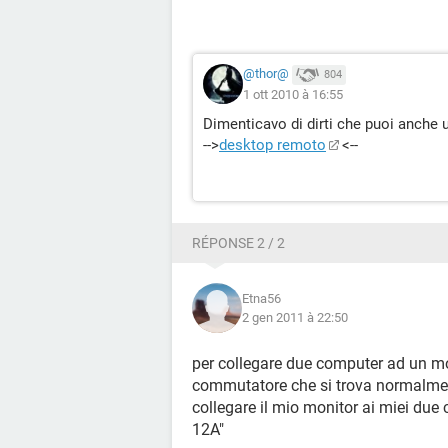
@thor@
804
1 ott 2010 à 16:55
Dimenticavo di dirti che puoi anche u
-->
desktop remoto
<--
RÉPONSE 2 / 2
Etna56
2 gen 2011 à 22:50
per collegare due computer ad un mo
commutatore che si trova normalment
collegare il mio monitor ai miei du
12A"