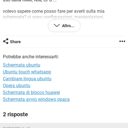
TIKTOK
FACEBOOK
volevo sapere come posso fare per averli sulla mia
HARDWARE
schermata? ci sono configurazioni, manipolazioni,
programmi da installare ?
Altro...
Grazie per l'aiuto
Share
Potrebbe anche interessarti:
Schermata ubuntu
Ubuntu touch whatsapp
Cambiare lingua ubuntu
Opera ubuntu
Schermata di blocco huawei
Schermata avvio windows opaca
2 risposte