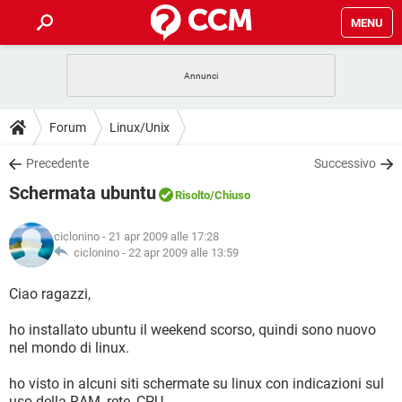
MENU
HOME
COVID-19
GAMING
GUIDE
Forum
Linux/Unix
INTRATTENIMENTO
ANDROID
COVID-19
GAMING
DOWNLOAD
Precedente
Successivo
iOS
WINDOWS 10
INTRATTENIMENTO
ANDROID
Schermata ubuntu
INSTAGRAM
COVID-19
WHATSAPP
GAMING
Risolto
/Chiuso
FORUM
iOS
WINDOWS 10
TIKTOK
INTRATTENIMENTO
FACEBOOK
ANDROID
ciclonino
- 21 apr 2009 alle 17:28
INSTAGRAM
COVID-19
WHATSAPP
GAMING
GLOSSARIO
ciclonino -
22 apr 2009 alle 13:59
HARDWARE
iOS
WINDOWS 10
TIKTOK
INTRATTENIMENTO
FACEBOOK
ANDROID
INSTAGRAM
COVID-19
WHATSAPP
GAMING
Ciao ragazzi,
HARDWARE
iOS
WINDOWS 10
TIKTOK
INTRATTENIMENTO
FACEBOOK
ANDROID
ho installato ubuntu il weekend scorso, quindi sono nuovo
INSTAGRAM
WHATSAPP
nel mondo di linux.
HARDWARE
iOS
WINDOWS 10
TIKTOK
FACEBOOK
INSTAGRAM
WHATSAPP
ho visto in alcuni siti schermate su linux con indicazioni sul
HARDWARE
uso della RAM, rete, CPU ...