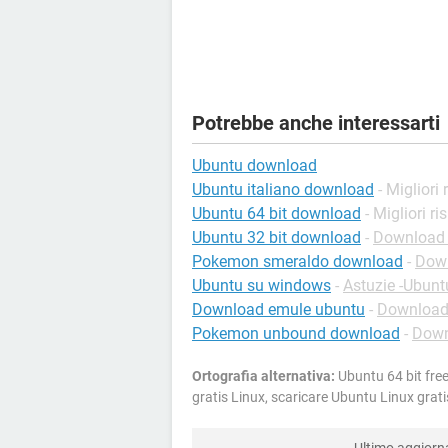
Potrebbe anche interessarti
Ubuntu download
Ubuntu italiano download
- Migliori
Ubuntu 64 bit download
- Migliori ri
Ubuntu 32 bit download
-
Download -
Pokemon smeraldo download
-
Down
Ubuntu su windows
-
Astuzie -Ubunt
Download emule ubuntu
-
Download 
Pokemon unbound download
-
Down
Ortografia alternativa:
Ubuntu 64 bit free
gratis Linux, scaricare Ubuntu Linux gra