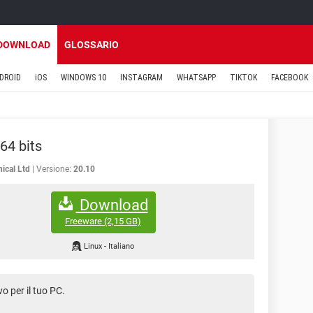
DOWNLOAD
GLOSSARIO
DROID
iOS
WINDOWS 10
INSTAGRAM
WHATSAPP
TIKTOK
FACEBOOK
64 bits
ical Ltd
Versione:
20.10
Download
Freeware
(2,15 GB)
Linux
-
Italiano
o per il tuo PC.