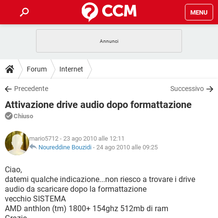
MENU
HOME
COVID-19
GAMING
GUIDE
Forum
Internet
INTRATTENIMENTO
ANDROID
COVID-19
GAMING
DOWNLOAD
Precedente
Successivo
iOS
WINDOWS 10
INTRATTENIMENTO
ANDROID
Attivazione drive audio dopo formattazione
INSTAGRAM
COVID-19
WHATSAPP
GAMING
FORUM
iOS
WINDOWS 10
Chiuso
TIKTOK
INTRATTENIMENTO
FACEBOOK
ANDROID
INSTAGRAM
COVID-19
WHATSAPP
GAMING
GLOSSARIO
HARDWARE
iOS
mario5712
- 23 ago 2010 alle 12:11
WINDOWS 10
TIKTOK
INTRATTENIMENTO
FACEBOOK
ANDROID
Noureddine Bouzidi
-
24 ago 2010 alle 09:25
INSTAGRAM
COVID-19
WHATSAPP
GAMING
HARDWARE
iOS
WINDOWS 10
Ciao,
TIKTOK
INTRATTENIMENTO
FACEBOOK
ANDROID
datemi qualche indicazione...non riesco a trovare i drive
INSTAGRAM
WHATSAPP
audio da scaricare dopo la formattazione
HARDWARE
iOS
WINDOWS 10
TIKTOK
FACEBOOK
vecchio SISTEMA
INSTAGRAM
WHATSAPP
AMD anthlon (tm) 1800+ 154ghz 512mb di ram
HARDWARE