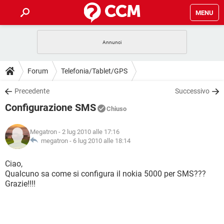
MENU
HOME
COVID-19
GAMING
GUIDE
Forum
Telefonia/Tablet/GPS
INTRATTENIMENTO
ANDROID
COVID-19
GAMING
DOWNLOAD
Precedente
Successivo
iOS
WINDOWS 10
INTRATTENIMENTO
ANDROID
Configurazione SMS
INSTAGRAM
COVID-19
WHATSAPP
GAMING
Chiuso
FORUM
iOS
WINDOWS 10
TIKTOK
INTRATTENIMENTO
FACEBOOK
ANDROID
Megatron
- 2 lug 2010 alle 17:16
INSTAGRAM
COVID-19
WHATSAPP
GAMING
GLOSSARIO
megatron -
6 lug 2010 alle 18:14
HARDWARE
iOS
WINDOWS 10
TIKTOK
INTRATTENIMENTO
FACEBOOK
ANDROID
INSTAGRAM
COVID-19
WHATSAPP
GAMING
Ciao,
HARDWARE
iOS
WINDOWS 10
Qualcuno sa come si configura il nokia 5000 per SMS???
TIKTOK
INTRATTENIMENTO
FACEBOOK
ANDROID
Grazie!!!!
INSTAGRAM
WHATSAPP
HARDWARE
iOS
WINDOWS 10
TIKTOK
FACEBOOK
INSTAGRAM
WHATSAPP
HARDWARE