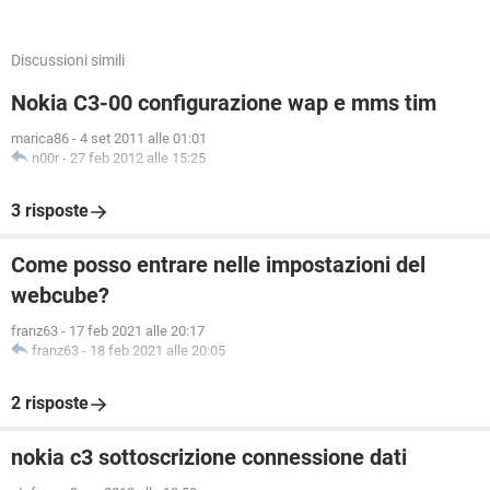
Discussioni simili
Nokia C3-00 configurazione wap e mms tim
marica86
-
4 set 2011 alle 01:01
n00r
-
27 feb 2012 alle 15:25
3 risposte
Come posso entrare nelle impostazioni del
webcube?
franz63
-
17 feb 2021 alle 20:17
franz63
-
18 feb 2021 alle 20:05
2 risposte
nokia c3 sottoscrizione connessione dati