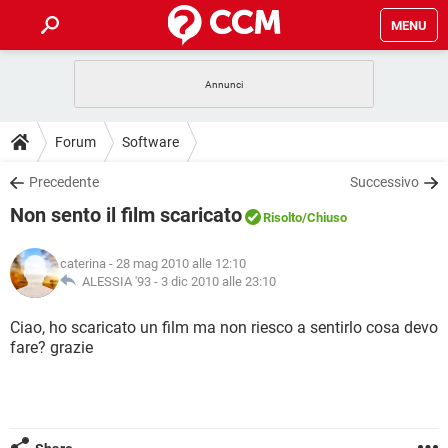
MENU
HOME
COVID-19
GAMING
GUIDE
Forum
Software
INTRATTENIMENTO
ANDROID
COVID-19
GAMING
DOWNLOAD
Precedente
Successivo
iOS
WINDOWS 10
INTRATTENIMENTO
ANDROID
Non sento il film scaricato
INSTAGRAM
COVID-19
WHATSAPP
GAMING
Risolto
/Chiuso
FORUM
iOS
WINDOWS 10
TIKTOK
INTRATTENIMENTO
FACEBOOK
ANDROID
caterina
- 28 mag 2010 alle 12:10
INSTAGRAM
COVID-19
WHATSAPP
GAMING
GLOSSARIO
ALESSIA '93 -
3 dic 2010 alle 23:10
HARDWARE
iOS
WINDOWS 10
TIKTOK
INTRATTENIMENTO
FACEBOOK
ANDROID
INSTAGRAM
COVID-19
WHATSAPP
GAMING
Ciao, ho scaricato un film ma non riesco a sentirlo cosa devo
HARDWARE
iOS
WINDOWS 10
fare? grazie
TIKTOK
INTRATTENIMENTO
FACEBOOK
ANDROID
INSTAGRAM
WHATSAPP
HARDWARE
iOS
WINDOWS 10
TIKTOK
FACEBOOK
INSTAGRAM
WHATSAPP
HARDWARE