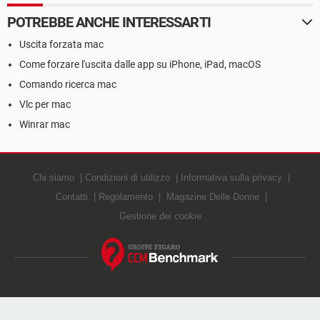
POTREBBE ANCHE INTERESSARTI
Uscita forzata mac
Come forzare l'uscita dalle app su iPhone, iPad, macOS
Comando ricerca mac
Vlc per mac
Winrar mac
Chi siamo
Condizioni di utilizzo
Informativa sulla privacy
Contatti
Regolamento
Magazine Delle Donne
Gestione dei cookie