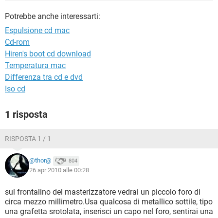
TIKTOK
FACEBOOK
Potrebbe anche interessarti:
HARDWARE
Espulsione cd mac
Cd-rom
Hiren's boot cd download
Temperatura mac
Differenza tra cd e dvd
Iso cd
1 risposta
RISPOSTA 1 / 1
@thor@
804
26 apr 2010 alle 00:28
sul frontalino del masterizzatore vedrai un piccolo foro di
circa mezzo millimetro.Usa qualcosa di metallico sottile, tipo
una grafetta srotolata, inserisci un capo nel foro, sentirai una