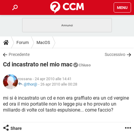
MENU
HOME
COVID-19
GAMING
GUIDE
Forum
MacOS
INTRATTENIMENTO
ANDROID
COVID-19
GAMING
DOWNLOAD
Precedente
Successivo
iOS
WINDOWS 10
INTRATTENIMENTO
ANDROID
Cd incastrato nel mio mac
INSTAGRAM
COVID-19
WHATSAPP
GAMING
Chiuso
FORUM
iOS
WINDOWS 10
TIKTOK
INTRATTENIMENTO
FACEBOOK
ANDROID
rossana
- 24 apr 2010 alle 14:41
INSTAGRAM
COVID-19
WHATSAPP
GAMING
GLOSSARIO
@thor@
-
26 apr 2010 alle 00:28
HARDWARE
iOS
WINDOWS 10
TIKTOK
INTRATTENIMENTO
FACEBOOK
ANDROID
INSTAGRAM
COVID-19
WHATSAPP
GAMING
mi si è incastrato un cd e non era graffiato era un cd vergine
HARDWARE
iOS
WINDOWS 10
ed ora il mio portatile non lo legge piu e ho provato un
TIKTOK
INTRATTENIMENTO
FACEBOOK
ANDROID
miliardo di volte col tasto espulsione... come faccio?
INSTAGRAM
WHATSAPP
HARDWARE
iOS
WINDOWS 10
TIKTOK
FACEBOOK
INSTAGRAM
WHATSAPP
Share
HARDWARE